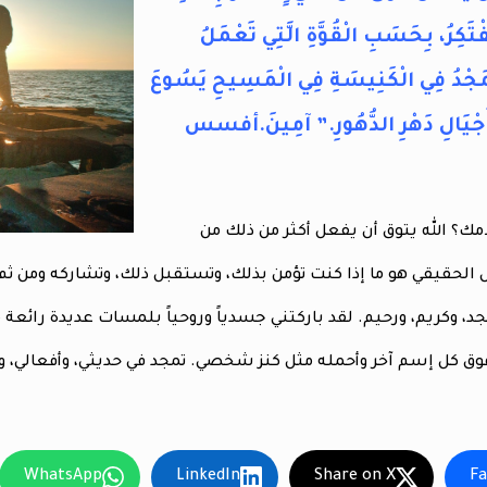
فْتَكِرُ، بِحَسَبِ الْقُوَّةِ الَّتِي تَعْمَلُ
ْمَجْدُ فِي الْكَنِيسَةِ فِي الْمَسِيحِ يَسُوعَ
جْيَالِ دَهْرِ الدُّهُورِ.” آمِينَ.
أفسس
امك؟ الله يتوق أن يفعل أكثر من ذلك من
 الحقيقي هو ما إذا كنت تؤمن بذلك، وتستقبل ذلك، وتشاركه ومن ثم 
ممجد، وكريم، ورحيم. لقد باركتني جسدياً وروحياً بلمسات عديدة را
 كل إسم آخر وأحمله مثل كنز شخصي. تمجد في حديثي، وأفعالي، وتأ
WhatsApp
LinkedIn
Share on X
F