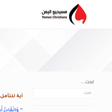
ابحث …
آية للتأمل
” وَالْقَادِرُ أَ