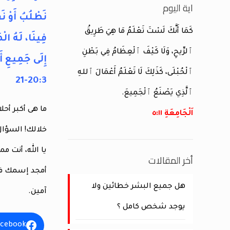
اية اليوم
نَطْلُبُ أَوْ نَ
كَمَا أَنَّكَ لَسْتَ تَعْلَمُ مَا هِيَ طَرِيقُ
فِينَا، لَهُ ال
ٱلرِّيحِ، وَلَا كَيْفَ ٱلْعِظَامُ فِي بَطْنِ
إِلَى جَمِيعِ أَ
ٱلْحُبْلَى، كَذَلِكَ لَا تَعْلَمُ أَعْمَالَ ٱللهِ
20:3-21
ٱلَّذِي يَصْنَعُ ٱلْجَمِيعَ.
ما هى أكبر أحل
اَلْجَامِعَةِ ١١:‏٥
خلالك! السؤال
يا الله، أنت 
أخر المقالات
أمجد إسمك فوق
هل جميع البشر خطائين ولا
آمين.
يوجد شخص كامل ؟
acebook