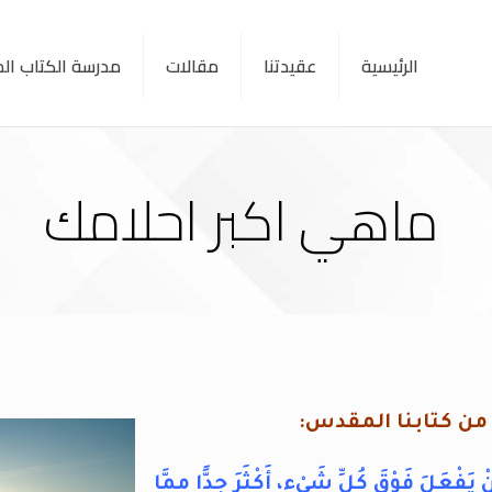
الرئيسية
عقيدتنا
مقالات
مدرسة الكتاب ا
ماهي اكبر احلامك
 من كتابنا المقدس:
نْ يَفْعَلَ فَوْقَ كُلِّ شَيْءٍ، أَكْثَرَ جِدًّا مِمَّا