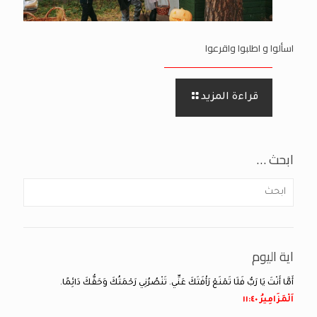
اسألوا و اطلبوا واقرعوا
قراءة المزيد
ابحث …
اية اليوم
أَمَّا أَنْتَ يَا رَبُّ فَلَا تَمْنَعْ رَأْفَتَكَ عَنِّي. تَنْصُرُنِي رَحْمَتُكَ وَحَقُّكَ دَائِمًا.
اَلْمَزَامِيرُ ٤٠:‏١١