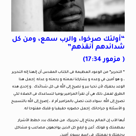
“أولئك صرخوا، والرب سمع، ومن كل
شدائدهم أنقذهم”
( مزمور 17:34)
” التحرير” من الوعود العظيمة فى الكتاب المقدس أن إلهنا إله التحرير
، و هو أمين في وعده و يشاركنا نعمته و رحمته و عدله. إجعل هذا
الوعد يحفزك لأن تحيا ببر و تصرخ إلى الله فى كل شدائدك . و إحدى هذه
الطرق لفعل ذلك هي أن تقرأ المزامير يوميا لتساعدك فى الصلاة لكي
تصرخ إلى الله. سواء كنت تصلي بالمزامير أم لا ، إصرخ إلى الله بالتسبيح
و الأسئلة و جراحاتك. إجعل حضوره حقيقيا و قلبك مفتوحا له.
أيها الآب إن العالم يحتاج إلى تحريرك. من فضلك بدد خطط الأشرار
بعظمتك و قوتك. أعن و ارفع كل الذين يواجهون مصاعب و مشاكل
برحمتك و نعمتك. في إسم يسوع. آمين.