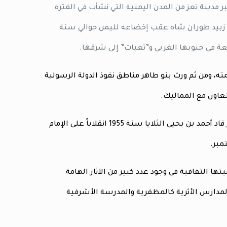
 مدينة تعز من المدن اليمنية التي نشأت في الفترة
ينة زبيد طوران شاه عقب إخضاعه لليمن حوالي سنة
، ومن ثم ورث بنو طاهر مناطق نفوذ الدولة الرسولية
أصبحت تعز بعد انسحاب العثمانيين عاصمة المملكة المتوكلية اليمنية، وفي تعز قاد أحمد بن يحيى الثلايا سنة 1955 انقلاباً على الإمام
 للثقافة اليمنية في أواخر 2013، حيث تكمن أهميتها الثقافية في وجود عدد كبير من الآثار الهامة
والمدارس الأثرية كالمظفرية والمدرسة الأشرفية