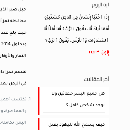
اية اليوم
إِذَا ٱخْتَبَأَ إِنْسَانٌ فِي أَمَاكِنَ مُسْتَتِرَةٍ
محافظة تعز أك
أَفَمَا أَرَاهُ أَنَا، يَقُولُ ٱلرَّبُّ؟ أَمَا أَمْلَأُ أَنَا
ٱلسَّمَاوَاتِ وَٱلْأَرْضَ، يَقُولُ ٱلرَّبُّ؟
إِرْمِيَا ٢٣:‏٢٤
الثمار والأزهار
تقسم تعز إداري
أخر المقالات
في اليمن بعد مد
هل جميع البشر خطائين ولا
تكتسب أهميتها
يوجد شخص كامل ؟
اليمن بكامله.
كيف يسمح الله لليهود بقتل