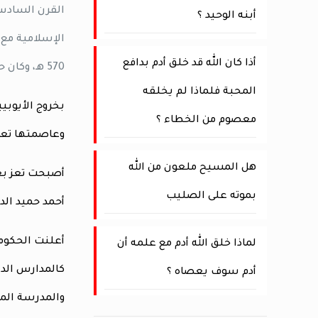
القرن السادس 
أبنه الوحيد ؟
الإسلامية مع 
أذا كان الله قد خلق أدم بدافع
570 هـ، وكان حصن تعز (قلعة القاهرة) هو النواة الأولى للمدينة، و”ذي عدينة” الواقعة في جنوبها الغربي و”ثعبات” إلى شرقها.
المحبة فلماذا لم يخلقه
بخروج الأيوبي
معصوم من الخطاء ؟
وعاصمتها تعز، وأسق
هل المسيح ملعون من الله
بموته على الصليب
أحمد حميد الدين
لماذا خلق الله أدم مع علمه أن
كالمدارس الدي
أدم سوف يعصاه ؟
والمدرسة الم