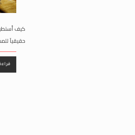
كيف أستطيع
حقيقيآ للمس
قراءة 