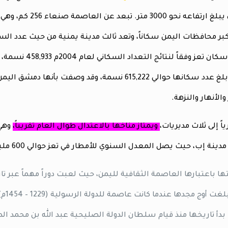
جبل صبر الذي يبلغ ارتفاعه نحو 3000 متر. تبعد عن العاص
بر محافظات اليمن سكاناً، وتعد ثالث مدينة يمنية من حيث عدد الس
حيث بلغ عدد سكان تعز وفقاً لنتائج التعداد السكاني لعام 2004م 458,933 نسمة،
وبحلول 2014 بلغ عدد سكانها حوالي 615,222 نسمة، وقد وصفت بأنها دمشق ا
 والأنهار والنزهة.
اً إلى ثلاث مديريات،
ويمتاز مناخها بالاعتدال طوال العام تقريباً،
وهي 
ينة إب، حيث يصل المعدل السنوي للأمطار في تعز حوالي 600 مليمتر.
 باعتبارها العاصمة الثقافية لليمن، حيث لعبت دوراً مهماً عبر تار
والم
 بدأ تاريخها منذ قيام سلطان الدولة الصليحية عبد الله بن محمد ا