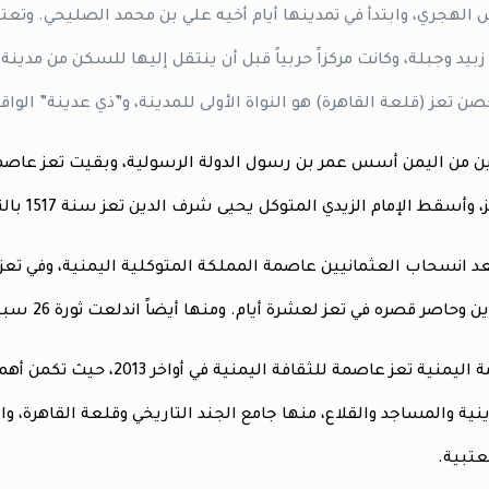
الهجري، وابتدأ في تمدينها أيام أخيه علي بن محمد الصليحي. وتعتبر
زبيد وجبلة، وكانت مركزاً حربياً قبل أن ينتقل إليها للسكن من مد
ين من اليمن أسس عمر بن رسول الدولة الرسولية، وبقيت تعز عاصمته
ط الإمام الزيدي المتوكل يحيى شرف الدين تعز سنة 1517 بالتعاون مع المماليك.
 وحاصر قصره في تعز لعشرة أيام. ومنها أيضاً اندلعت ثورة 26 سبتمبر.
أعلنت الحكومة اليمنية تعز عاصمة
نية والمساجد والقلاع، منها جامع الجند التاريخي وقلعة القاهرة، 
عتبية.