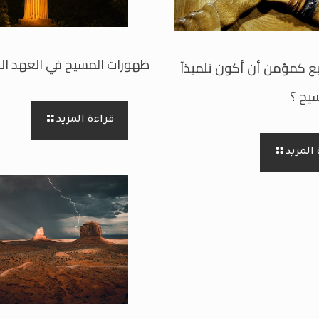
ظهورات المسيح في العهد ال
 كمؤمن أن أكون تلميذآ
يح ؟
قراءة المزيد
المزيد