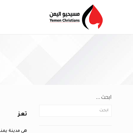
ابحث …
تعز
هي مدينة يمني