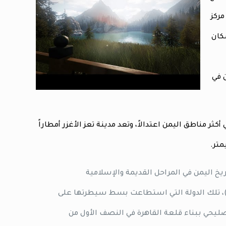
مة صنعاء 256 كم، وهي مركز
كان
ليمن في
أكثر مناطق اليمن اعتدالاً، وتعد مدينة تعز الأغزر أمطاراً
يخ اليمن في المراحل القديمة والإسلامية
عاصرة، وبلغت أوج مجدها عندما كانت عاصمة للدولة الرسولية (1229 – 1454م)، تلك الدولة التي استطاعت بسط سيطرتها على
لصليحي ببناء قلعة القاهرة في النصف الأول من