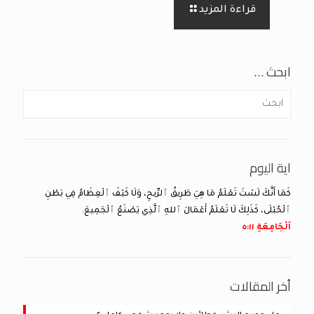
قراءة المزيد
ابحث …
اية اليوم
كَمَا أَنَّكَ لَسْتَ تَعْلَمُ مَا هِيَ طَرِيقُ ٱلرِّيحِ، وَلَا كَيْفَ ٱلْعِظَامُ فِي بَطْنِ
ٱلْحُبْلَى، كَذَلِكَ لَا تَعْلَمُ أَعْمَالَ ٱللهِ ٱلَّذِي يَصْنَعُ ٱلْجَمِيعَ.
اَلْجَامِعَةِ ١١:‏٥
أخر المقالات