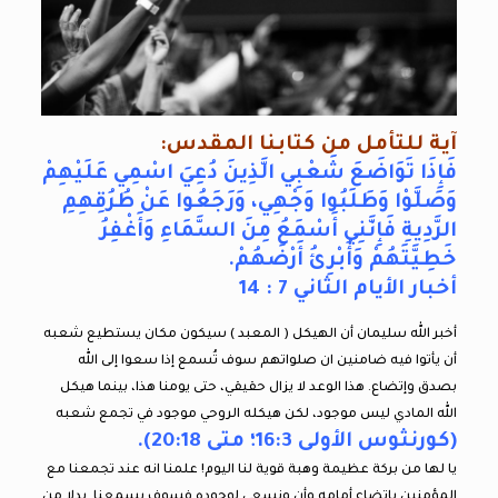
آية للتأمل من كتابنا المقدس:
فَإِذَا تَوَاضَعَ شَعْبِي الَّذِينَ دُعِيَ اسْمِي عَلَيْهِمْ
وَصَلَّوْا وَطَلَبُوا وَجْهِي، وَرَجَعُوا عَنْ طُرُقِهِمِ
الرَّدِيةِ فَإِنَّنِي أَسْمَعُ مِنَ السَّمَاءِ وَأَغْفِرُ
خَطِيَّتَهُمْ وَأُبْرِئُ أَرْضَهُمْ.
أخبار الأيام الثاني 7 : 14
أخبر الله سليمان أن الهيكل ( المعبد ) سيكون مكان يستطيع شعبه
أن يأتوا فيه ضامنين ان صلواتهم سوف تُسمع إذا سعوا إلى الله
بصدق وإتضاع. هذا الوعد لا يزال حقيقي، حتى يومنا هذا، بينما هيكل
الله المادي ليس موجود، لكن هيكله الروحي موجود في تجمع شعبه
(كورنثوس الأولى 16:3؛ متى 20:18).
يا لها من بركة عظيمة وهبة قوية لنا اليوم! علمنا انه عند تجمعنا مع
المؤمنين بإتضاع أمامه وأن ونسعى لوجوده فسوف يسمعنا. بدلا من