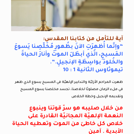
آية للتأمل من كتابنا المقدس:
“وإنَّما أُظهِرَتِ الآنَ بظُهورِ مُخَلِّصِنا يَسوعَ
المَسيحِ، الّذي أبطَلَ الموتَ وأنارَ الحياةَ
والخُلودَ بواسِطَةِ الإنجيلِ.”.
تيموثاوس الثانية 1 : 10
ظهرت المراحم الأزليّة والتدابير الإلهيّة في المسيح يسوع الذي ظهر
في ملء الزمان مصلوبًا لخلاصنا، تجسد مخلصنا يسوع المسيح
وتقديمه الإنجيل وخطة الخلاص
من خلال صليبه هو سرّ قوتنا وينبوع
النعمة الإلهيّة المجانيّة القادرة على
خلاص كل خاطئ من الموت وتعطيه الحياة
الأبدية . آمين