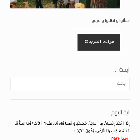
اسألوا و اطلبوا واقرعوا
قراءة المزيد
ابحث …
اية اليوم
إِذَا ٱخْتَبَأَ إِنْسَانٌ فِي أَمَاكِنَ مُسْتَتِرَةٍ أَفَمَا أَرَاهُ أَنَا، يَقُولُ ٱلرَّبُّ؟ أَمَا أَمْلَأُ أَنَا
ٱلسَّمَاوَاتِ وَٱلْأَرْضَ، يَقُولُ ٱلرَّبُّ؟
إِرْمِيَا ٢٣:‏٢٤