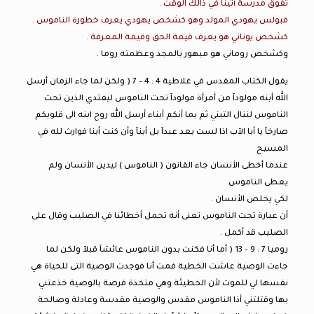
تفوق مدرسة أثينا في ذالك الوقت .
فبولس يهودي المولد وهو كشخص يهودي يعرف خطورة الناموس .
كشخص يوناني هو يعرف قيمة الحق وقيمة المعرفة .
وكشخص روماني هو مبهور بالمجد وعظمته روما .
يقول الكتاب المقدس في غلاطية 4 : 4 – 7 ( ولكن لما جاء الزمان أرسل
الله أبنه مولودآ من أمرأة مولودآ تحت الناموس ليفتدي الذين تحت
الناموس لننال التبني ثم بما أنكم أبناء أرسل الله روح ابنه الى قلوبكم
صارخآ يا أبا الآب اذا لست بعد عبدآ بل أبنآ وأن كنت أبنا فوارث لله في
المسيح
عندما أخطى الأنسان جاء القانون ( الناموس ) ليدين الأنسان ولم
يعطى الناموس
لكي يخلص الأنسان .
أن عبارة تحت الناموس تعنى أنه تحمل أخطائنا في الصليب وقال على
الصليب قد أكمل .
روميا 7 : 9 – 13 ( أما أنا فكنت بدون الناموس عائشآ قبلآ ولكن لما
جاءت الوصية عاشت الخطية فمت أنا فوجدت الوصية التى للحياة هي
نفسها لي للموت لأن الخطيئة وهي متخذة فرصة بالوصية خذعتني
بها وقتلتني أذا الناموس مقدس والوصية مقدسة وعادلة وصالحة