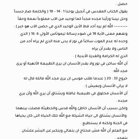
حصل .
يقول الكتاب المقدس في أنجيل يوحنا 1 : 14 – 18 ( والكلمة صار جسدآ
وحل بيننا ورأينا مجده مجدآ كما لوحيد من الآب مملوءآ نعمة وحقآ
—————- الله لم يره أحد قط الأبن الوحيد الذي في حضن الآب هو خبر ) .
ونفهم معنى الأية 18 في ضوء رسالة تيموثاس الأولي 6: 16 ( الذي
وحده له عدم الموت ساكنآ في نور لا يدنى منه الذي لم يراه أحد من
الناس ولا يقدر أن يراه
الذي له الكرامة والقدرة الأبدية ) .
أن الله ساكن في نور ولا يقدر الأنسان ان يرى الطبيعة الألهية أو يرى
مجد الله .
خروج 33 : 20 ( عندما طلب موسي ان يرى مجد الله فالله قال له
لا يراني الأنسان ويعيش ) .
أن الأنسان مخلوق في طبيعية عاقلة ويشتاق أن يري الله وأن يري
مجده .
ولكن بسبب أن الأنسان خاطئ والله قدس والخطيئة فصلت بينهما
.والأنسان يشتاق الى حياة الشركة مع الله تلك الحياة التى كان يحياها
في الجنة ولكنه لا يستطيع .
مع العلم أن الله مش محتاج ان يتعالي ويتكبر عن البشر علشان
يتمجد .