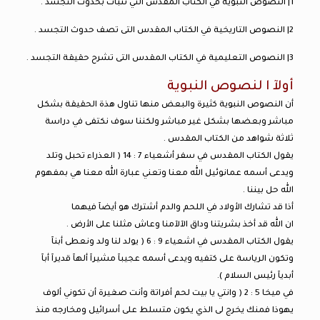
1| النصوص النبوية في الكتاب المقدس التي تنبأت بحدوث التجسد .
2| النصوص التاريخية في الكتاب المقدس التى تصف حدوث التجسد .
3| النصوص التعليمية في الكتاب المقدس التى تشرح حقيقة التجسد .
أولآ ا لنصوص النبوية
أن النصوص النبوية كثيرة والبعض منها تناول هذة الحقيقة بشكل
مباشر وبعضها بشكل غير مباشر ولكننا سوف نكتفى في دراسة
ثلاثة شواهد من الكتاب المقدس .
يقول الكتاب المقدس في سفر أشعياء 7 : 14 ( العذراء تحبل وتلد
ويدعى أسمه عمانوئيل الله معنا وتعني عبارة الله معنا هي بمفهوم
الله حل بيننا .
أذا قد تشارك الأولاد في اللحم والدم أشترك هو أيضآ فيهما
ان الله قد أخذ بشريتنا وداق الآلآمنا وعاش مثلنا على الأرض .
يقول الكتاب المقدس في اشعياء 9 : 6 ( يولد لنا ولد ونعطى أبنآ
وتكون الرياسة على كتفيه ويدعى أسمه عجيبآ مشيرآ ألهآ قديرآ أبآ
أبديآ رئيس السلام ).
في ميخا 5 : 2 ( وانتي يا بيت لحم أفراتة وأنت صغيرة أن تكوني ألوف
يهوذا فمنك يخرج لى الذي يكون متسلط على أسرائيل ومخارجه منذ