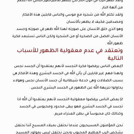
ولقد ظهر الرب في أتون النار لكي يظهر للأمبراطور البابلي أنه أعظم
من ألهة النار .
ولقد تكلم الله من شجرة مع موسي والناس قابلين هذة الأفكار
ومصدقين فكيف لا يظهر بألأنسان
وهو الذي خلق الأنسان على صورته لهذا الله ظهر في صورته وجسد
الأنسان افضل من الصخرة أو من الشجرة ولكن الناس تستبعد فكرة
ظهور الله .
وتعتقد في عدم معقولية الظهور للأسباب
التالية
1|بعض الناس يرفضوا فكرة التجسد لأنهم يعتقدوا أن الجسد نجس
ولهذا فهم غير قابلين أن يأتي الله في الجسد البشري وهذة الأفكار هي
بسبب الضلالات وهي خدعة شيطانية أن جسد الأنسان نجس وهولاء
يحاولوا تنزيهة الله عن الظهور في الجسد البشري النجس .
2| بعض الناس يرفضوا معقولية التجسد لأنهم يعتقدوا أن الله اذا
تجسد في الجسد البشري فهو يبقى محدود ومحبوس في الجسد
وكذالك كان محبوسآ في بطن العذراء مريم .
نحن المؤمنون المسيحيون عندما نحتفل بميلاد المسيح أننا نحتفل
بشخص الرب العظيم المحبوب ونحن نحتفل ليس بمولود المسيح