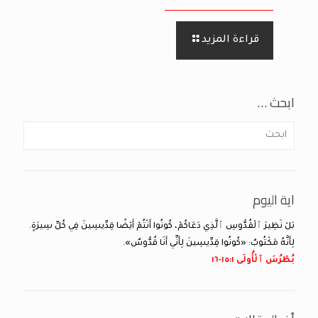
قراءة المزيد
ابحث …
اية اليوم
بَلْ نَظِيرَ ٱلْقُدُّوسِ ٱلَّذِي دَعَاكُمْ، كُونُوا أَنْتُمْ أَيْضًا قِدِّيسِينَ فِي كُلِّ سِيرَةٍ.
لِأَنَّهُ مَكْتُوبٌ: «كُونُوا قِدِّيسِينَ لِأَنِّي أَنَا قُدُّوسٌ».
بُطْرُسَ ٱلْأُولَى ١:‏١٥-‏١٦