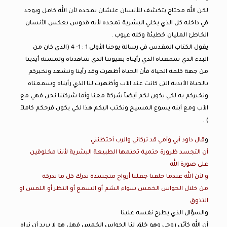
لكن الله محتاج يتكشف للأنسان علشان يمجده لأن الله كامل ويوجد
في داخله كل الذي يخلي البشرية تمجده لأنه قدوس بعكس الأنسان
الخاطئ المليان خطيئة وكله عيوب .
يقول الكتاب المقدس في رسالة يوحنا الأولي 1 : 1- 4 (الذي كان من
البدء الذي سمعناه الذي رأيناه بعيوننا الذي شاهدناه ولمسته أيدينا
من جهة كلمة الحياة فأن الحياة أظهرت وقد رأينا ونشهد ونخبركم
بالحياة الأبدية التى كانت عند الآب وأظهرت لنا الذي رأيناه وسمعناه
ونخبركم به لكي يكون لكم أيضآ شركة معنا وأما شركتنا نحن فهي مع
الآب ومع أبنه يسوع المسيح ونكتب اليكم هذا لكي يكون فرحكم كاملآ
) .
و
قال داود أبي وأمي قد تركاني والرب أحتظنني
أن التجسد ظرورة حتمية تحتمها الطبيعة البشرية لأننا مخلوقين
على صورة الله
و لأن الله عندما خلقنا جعلنا أرواح متجسدة تدرك كل ما تدركة
من خلال الحواس الخمس سواء الشم أو السمع أو النظر أو اللمس او
التذوق
والسؤال الذي يطرح نفسه علينا
أن الله كأئن روحي وهو خلق لنا الحواس الخمس فهل هو لا يريد أن نراه