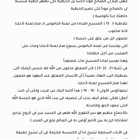
فهل صار لي الصالح موتآ حاشآ بل الخطية لكي تظهر خطية منشئة
لي بالصالح موتآ لكي تصير الخطية
خاطئة جدآ بالوصية ) .
غلاطية 3 : 13 ( المسيح افتدانا من لعنة الناموس اذ صار لعنة لأجلنا
لأنه مكتوب
ملعون كل من علق على خشبة )
لكي يفتدينا من لعنه الناموس يسوع صار لعنة لأجلنا ومات على
الصليب من أجل خطايانا
وهذا يفسر لماذا المسيح مات مصلوبآ .
في تثنية 21 : 22 -23 ( لأن المعلق ماعون من الله فلا تنجس أرضك التى
يعطيك الرب الهك نصيبآ ).أن الأنسان المعلق عند اليهود هو ملعون .
لهذا صار المسيح لعنة لأجلنا .
تيموثاوس الأولي 3 : 14 – 16 ( هذا أكتبه اليك عن قريب ولكن أن كنت
أبطئ فلكي تعلم كيف يجب أن تتصرف في بيت الله الذي هو كنيسة الله
الحى عمود الحق وقاعدته .
بالأجماع عظيم هو سر التقوى الله ظهر فى الجسد تبرر في الروح تراءى
لملائكه كرز به بين الأمم أومن به في العالم رفع في المجد ) .
في الأيات السابقة تشرح لنا أن الكنيسة ملتزمة في أن تشرح حقيقة