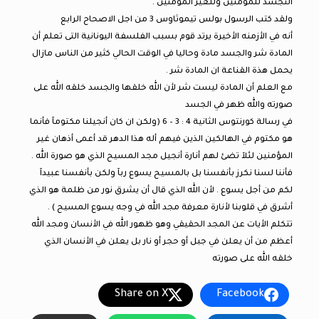
التجسد للمؤمنين وللغير المؤمنين .
ولقد كتب الرسول بولس تيموثاوس 3 من اجل الاصحاح الرابع
أنه في الأزمنه الأخيرة يرتد قوم بسبب الفلسفة اليونانية التى تعلم أن
المادة شر والجسد مادة وحاليا في الوقت الحالي كثير من الناس مازال
يحمل هذة القناعة ان المادة شر .
مع العلم أن المادة ليست شر لأن الله خلقها والجسد خلقه الله على
صورته والله ظهر في الجسد
في رسالة كورنتوس الثانية 4 : 3 – 6 (ولكن ان كان أنجيلنا مكتومآ فأنما
هو مكتوم في الهالكين الذين فيهم أله هذا الدهر قد أعمى أذهان غير
المؤمنين لئلآ تضئ لهم أنارة أنجيل مجد المسيح الذي هو صورة الله .
فأننا لسنا نكرز بأنفسنا بل بالمسيح يسوع ربآ ولكن بأنفسنا عبيدآ
لكم من أجل يسوع . لأن الله الذي قال أن يشرق نور من ظلمة هو الذي
أشرق في قلوبنا لأنارة معرفة مجد الله في وجه يسوع المسيح ) .
تتكلم الأيات عن المجد الحقيقي وهو ظهور الله في الأنسان ومجد الله
أعظم من أن يعلن في جبل أو حجر أو نار بل يعلن في الأنسان الذي
خلقه الله على صورته
Share on X
Facebook