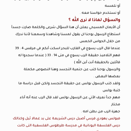
أو نلمسه
أو نستخدم حواسنا معه .
والسؤال لماذا لا نرى الله ؟
أن الأيمان المسيحي يعلن أن هذا السؤال شرعى والكلمة صارت جسدآ
استطاع الرسول يوحنا ان يقول لمسنا وشاهدنا وسمعنا لأننا ندرك
من خلال الحواس الخمس
عندما قال الرب يسوع في القارب للبحر اسكت أبكم في مرقس 4 : 39
فهم التلاميذ حقيقة الرب يسوع في متى 14 : 33 ( عندما سجدوا له
قائلين بالحقيقة أنت أبن الله )
والرسول يوحنا كتب عن حتمية التجسد وهنا النصوص مكملة
بعضها البعض .
ولقد كتب الرسول بولس عن حقيقة التجسد ولكن قبل دراسة ما
كتبة بولس
مهم جدآ نعرف الأتي عن الرسول بولس لقد قال الرب عنه أنه أناء
مختار
جهزة الرب من بطن امه .
فبولس يهودي فرسي أصيل درس الشريعة على يد غمالا ئيل وكذالك
درس الفلسفة اليونانية في مدرسة طرطوس الفلسفية التى كانت