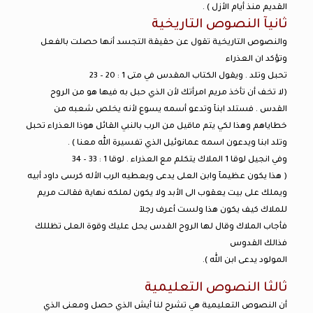
القديم منذ أيام الأزل ) .
ثانيآ النصوص التاريخية
والنصوص التاريخية تقول عن حقيقة التجسد أنها حصلت بالفعل
وتؤكد ان العذراء
تحبل وتلد . ويقول الكتاب المقدس في متى 1 : 20 – 23
(لا تخف أن تأخذ مريم امرأتك لأن الذي حبل به فيها هو من الروح
القدس . فستلد ابنآ وتدعو أسمه يسوع لأنه يخلص شعبه من
خطاياهم وهذا لكي يتم ماقيل من الرب بالنبي القائل هوذا العذراء تحبل
وتلد ابنا ويدعون اسمه عمانوئيل الذي تفسيرة الله معنا ) .
وفي انجيل لوقا 1 الملاك يتكلم مع العذراء . لوقا 1 : 33 – 34
( هذا يكون عظيمآ وابن العلى يدعى ويعطيه الرب الأله كرسى داود أبيه
ويملك على بيت يعقوب الى الأبد ولا يكون لملكه نهاية فقالت مريم
للملاك كيف يكون هذا ولست أعرف رجلآ
فأجاب الملاك وقال لها الروح القدس يحل عليك وقوة العلى تظللك
فذالك القدوس
المولود يدعى ابن الله ).
ثالثا النصوص التعليمية
أن النصوص التعليمية هي تشرح لنا أيش الذي حصل ومعنى الذي