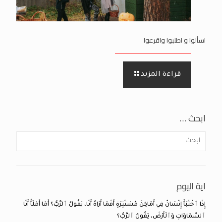
اسألوا و اطلبوا واقرعوا
قراءة المزيد
ابحث …
اية اليوم
إِذَا ٱخْتَبَأَ إِنْسَانٌ فِي أَمَاكِنَ مُسْتَتِرَةٍ أَفَمَا أَرَاهُ أَنَا، يَقُولُ ٱلرَّبُّ؟ أَمَا أَمْلَأُ أَنَا
ٱلسَّمَاوَاتِ وَٱلْأَرْضَ، يَقُولُ ٱلرَّبُّ؟