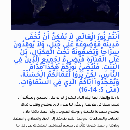
أَنْتُمْ نُورُ الْعَالَمِ. لاَ يُمْكِنُ أَنْ تُخْفَى
مَدِينَةٌ مَوْضُوعَةٌ عَلَى جَبَلٍ، وَلاَ يُوقِدُونَ
سِرَاجاً وَيَضَعُونَهُ تَحْتَ الْمِكْيَالِ، بَلْ
عَلَى الْمَنَارَةِ فَيُضِيءُ لِجَمِيعِ الَّذِينَ فِي
الْبَيْتِ. فَلْيُضِئْ نُورُكُمْ هَكَذَا قُدَّامَ
النَّاسِ، لِكَيْ يَرَوْا أَعْمَالَكُمُ الْحَسَنَةَ،
وَيُمَجِّدُوا أَبَاكُمُ الَّذِي فِي السَّمَاوَاتِ.
(متى 5: 14–16)
يا ربنا وإلهنا، أيها الإله البار، ليشرق نورك على الجميع. ونسألك أن
تسير معنا في طريقنا. وليكُن لنا عيون ترى بوضوح وقلوب تدرك
بوضوح بمعونة كلمتك وروحك القدوس. وكُن معنا دائمًا خلال
التجارب والصراعات الروحية، لتنير طريقنا إلى الحق والصلاح. واحفظنا
وباركنا. واجعل قلوبنا تتأثَّر في صميم أعماقها، لنشكرك على كل ما