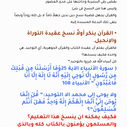
يقضى رقي البشرية وحاجتها على مدى العصور:
وليس هذا من النسخ في شئ.
والقرآن يجهل قضية نسخ دين بدين جهلاً تاماً. لا بل كله روحاً ونصاً
ينفى تلك البدعة المسندة إليه.
• القرآن ينكر أولاً نسخ عقيدة التوراة
والإنجيل.
فالقرآن يعلم أن عقيدة الكتاب والقرآن الجوهرية، أي التوحيد، هي
واحدة فكيف ينسخها؟
كل أنبياء الله قد كرزوا بالتوحيد:”
( سورة الأنبياء الآية 25وَمَا أَرْسَلْنَا مِن قَبْلِكَ
مِن رَّسُولٍ إِلَّا نُوحِي إِلَيْهِ أَنَّهُ لَا إِلَٰهَ إِلَّا أَنَا
فَاعْبُدُونِ “
الأنبياء 108
ولا يوحى إلى محمد الا التوحيد:” قُلْ إِنَّمَا
يُوحَىٰ إِلَيَّ أَنَّمَا إِلَٰهُكُمْ إِلَٰهٌ وَاحِدٌ فَهَلْ أَنتُم
مُّسْلِمُونَ”؟
فكيف يمكنه ان ينسخ هذا التعليم؟
والمسلمون يؤمنون بالكتاب كله وبالذي