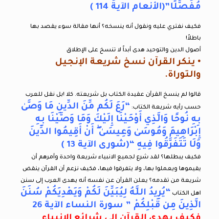
مُفَصَّلًا”(الأنعام الآية 114 )
فكيف نفتري عليه ونقول أنه ينسخه؟ أنها مقالة سوء يقصد بها
باطلاً!
أصول الدين والتوحيد هدى أبداً لا تنسخ على الإطلاق
• ينكر القرآن نسخ شريعة الإنجيل
والتوراة.
قالوا لم ينسخ القرآن عقيدة الكتاب بل شريعته. كلا !بل نقل للعرب
“رَعَ لَكُم مِّنَ الدِّينِ مَا وَصَّىٰ
حسب رأيه شريعة الكتاب:
بِهِ نُوحًا وَالَّذِي أَوْحَيْنَا إِلَيْكَ وَمَا وَصَّيْنَا بِهِ
إِبْرَاهِيمَ وَمُوسَىٰ وَعِيسَىٰ ۖ أَنْ أَقِيمُوا الدِّينَ
وَلَا تَتَفَرَّقُوا فِيهِ “(شورى الآية 13 )
فكيف يبطلها؟ لقد شرع لجميع الانبياء شريعة واحدة وأمرهم أن
يقيموها ويعملوا بها، ولا يتفرقوا فيها، فكيف نزعم أن القرآن ينقض
شريعة من تقدمه؟ يعلن القرآن عن نفسه أنه يهدى العرب إلى سنن
“يُرِيدُ اللَّهُ لِيُبَيِّنَ لَكُمْ وَيَهْدِيَكُمْ سُنَنَ
اهل الكتاب
الَّذِينَ مِن قَبْلِكُمْ ” سورة النساء الآية 26
فكيف يهدي القرآن إلى شرائع الانبياء