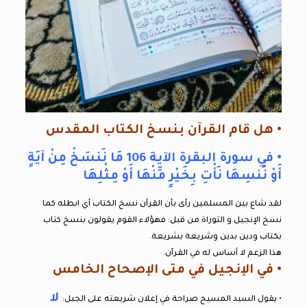
• هل قام القرآن بنسخ الكتاب المقدس
• في سورة البقرة الآية 106 مَا نَنسَخْ مِنْ آيَةٍ
أَوْ نُنسِهَا نَأْتِ بِخَيْرٍ مِّنْهَا أَوْ مِثْلِهَا
لقد شاع بين المسلمين رأى بأن القرآن نسخ الكتاب أي ابطله كما
نسخ الإنجيل و التوراة من قبل: فهؤلاء القوم يقولون بنسخ كتاب
بكتاب ودين بدين وشريعة بشريعة.
هذا الزعم لا أساس له في القرآن.
• في الإنجيل في متى الإصحاح الخامس
لا
• يقول السيد المسيح صراحة في إعلان شريعته على الجبل: