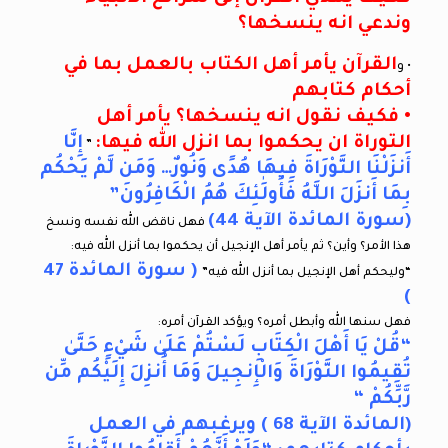
وندعي انه ينسخها؟
القرآن يأمر أهل الكتاب بالعمل بما في
• و
أحكام كتابهم
• فكيف نقول انه ينسخها؟ يأمر أهل
التوراة ان يحكموا بما انزل الله فيها:
إِنَّا
”
أَنزَلْنَا التَّوْرَاةَ فِيهَا هُدًى وَنُورٌ… وَمَن لَّمْ يَحْكُم
بِمَا أَنزَلَ اللَّهُ فَأُولَٰئِكَ هُمُ الْكَافِرُونَ”
(سورة المائدة الآية 44)
فهل ناقض الله نفسه ونسخ
هذا الأمر؟ وأين؟ ثم يأمر أهل الإنجيل أن يحكموا بما أنزل الله فيه:
( سورة المائدة 47
“وليحكم أهل الإنجيل بما أنزل الله فيه”
)
فهل سنها الله وأبطل أمره؟ ويؤكد القرآن أمره:
“قُلْ يَا أَهْلَ الْكِتَابِ لَسْتُمْ عَلَىٰ شَيْءٍ حَتَّىٰ
تُقِيمُوا التَّوْرَاةَ وَالْإِنجِيلَ وَمَا أُنزِلَ إِلَيْكُم مِّن
رَّبِّكُمْ “
(المائدة الآية 68 ) ويرغبهم في العمل