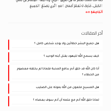
كَمَا أَنَّكَ لَسْتَ تَعْلَمُ مَا هِيَ طَرِيقُ ٱلرِّيحِ، وَلَا كَيْفَ ٱلْعِظَامُ فِي بَطْنِ
ٱلْحُبْلَى، كَذَلِكَ لَا تَعْلَمُ أَعْمَالَ ٱللهِ ٱلَّذِي يَصْنَعُ ٱلْجَمِيعَ.
اَلْجَامِعَةِ ١١:‏٥
أخر المقالات
هل جميع البشر خطائين ولا يوجد شخص كامل ؟
كيف يسمح الله لليهود بقتل أبنه الوحيد ؟
أذا كان الله قد خلق أدم بدافع المحبة فلماذا لم يخلقه معصوم
من الخطاء ؟
هل المسيح ملعون من الله بموته على الصليب
لماذا خلق الله أدم مع علمه أن أدم سوف يعصاه ؟