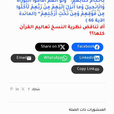
بأحكام كتابهم: “وَلَوْ أَنَّهُمْ أَقامُوا التَّوْراةَ
وَالْإِنْجِيلَ وَما أُنْزِلَ إِلَيْهِمْ مِنْ رَبِّهِمْ لَأَكَلُوا
مِنْ فَوْقِهِمْ وَمِنْ تَحْتِ أَرْجُلِهِمْ” (المائدة
الآية 66 )
ألا تناقض نظرية النسخ تعاليم القرآن
كلها؟؟
Share on X
Facebook
Email
WhatsApp
LinkedIn
Copy Link
شارك
المنشورات ذات الصلة