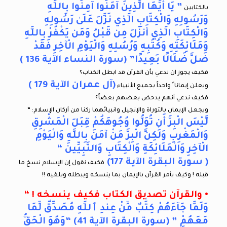
” يَا أَيُّهَا الَّذِينَ آمَنُوا آمِنُوا بِاللَّهِ
بالكتابين
وَرَسُولِهِ وَالْكِتَابِ الَّذِي نَزَّلَ عَلَىٰ رَسُولِهِ
وَالْكِتَابِ الَّذِي أَنزَلَ مِن قَبْلُ وَمَن يَكْفُرْ بِاللَّهِ
وَمَلَائِكَتِهِ وَكُتُبِهِ وَرُسُلِهِ وَالْيَوْمِ الْآخِرِ فَقَدْ
ضَلَّ ضَلَالًا بَعِيدًا” (سورة النساء الآية 136 )
فكيف يجوز ان ندعي بأن القرآن قد ابطل الكتاب؟
(آل عمران الآية 179 )
ويعلن إيمانا ً واحداً بجميع الأنبياء
فكيف ندعي أنهم يدحض بعضهم بعضاً؟
ويجعل الإيمان بالتوراة والإنجيل وانبيائهما ركنا من أركان الإسلام: ”
لَّيْسَ الْبِرَّ أَن تُوَلُّوا وُجُوهَكُمْ قِبَلَ الْمَشْرِقِ
وَالْمَغْرِبِ وَلَٰكِنَّ الْبِرَّ مَنْ آمَنَ بِاللَّهِ وَالْيَوْمِ
الْآخِرِ وَالْمَلَائِكَةِ وَالْكِتَابِ وَالنَّبِيِّينَ “
( سورة البقرة الآية 177)
فكيف نقول إن الإسلام نسخ ما
قبله ! وكيف يأمر القرآن بالإيمان بما ينسخه ويبطله ويلغيه !!
• والقرآن تصديق الكتاب فكيف ينسخه ! “
وَلَمَّا جَآءَهُمْ كِتَٰبٌ مِّنْ عِندِ ٱللَّهِ مُصَدِّقٌ لِّمَا
مَعَهُمْ ” (سورة البقرة الآية 41) “وَهُوَ الْحَقُّ