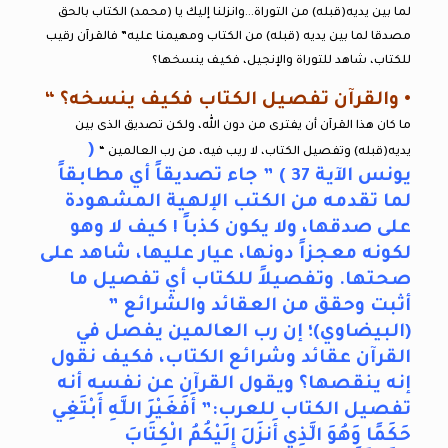
لما بين يديه(قبله) من التوراة…وانزلنا إليك يا (محمد) الكتاب بالحق
مصدقا لما بين يديه (قبله) من الكتاب ومهيمنا عليه” فالقرآن رقيب
للكتاب، شاهد للتوراة والإنجيل، فكيف ينسخها؟
• والقرآن تفصيل الكتاب فكيف ينسخه؟ “
ما كان هذا القرآن أن يفترى من دون الله، ولكن تصديق الذى بين
(
يديه(قبله) وتفصيل الكتاب، لا ريب فيه، من رب العالمين “
يونس الآية 37 ) ” جاء تصديقاً أي مطابقاً
لما تقدمه من الكتب الإلهية المشهودة
على صدقها، ولا يكون كذباً ! كيف لا وهو
لكونه معجزاً دونها، عيار عليها، شاهد على
صحتها. وتفصيلاً للكتاب أي تفصيل ما
أثبت وحقق من العقائد والشرائع ”
(البيضاوي)؛ إن رب العالمين يفصل في
القرآن عقائد وشرائع الكتاب، فكيف نقول
إنه ينقصها؟ ويقول القرآن عن نفسه أنه
تفصيل الكتاب للعرب:” أَفَغَيْرَ اللَّهِ أَبْتَغِي
حَكَمًا وَهُوَ الَّذِي أَنزَلَ إِلَيْكُمُ الْكِتَابَ