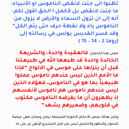
تظنوا انى جئت لانقض الناموس او الأنبياء:
ما جئت لانقض بل لأكمل ! الحق اقول لكم،
أنه إلى ان تزول السماء والأرض لا يزول من
الناموس ياء ولا نقطة حرف حتى يتم الكل”
وقد فسر القديس بولس في رسالته إلى
(روما 2 : 14 – 15 )
فالعقيدة واحدة، والشريعة
معنى هذا التكميل:
الخالدة واحدة قد طبعها الله في طبيعتنا
قبل أن ينزلها على موسى في الالواح “فإذا
ما الأمم الذين ليس عندهم ناموس عملوا
طبيعياً بما هو في الناموس، فهؤلاء الذين
ليس عندهم ناموس هم ناموس لأنفسهم
إذ يظهرون أن ما يفرضه الناموس مكتوب
في قلوبهم، وضميرهم يشهد”
ولكن هناك بعض الأحكام الثانوية المرتبطة بزمان ومكان فهي عرضة
للتحول والتطور والتكميل ليس من قبل المشترع الإلهي بل على ما