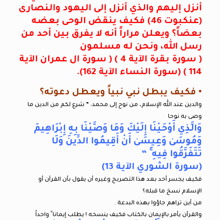
أنزل إليهم والذي أنزل إلى اليهود والنصارى
(عنكبوت 46) فكيف ينقض الوحى بعضه
بعضاً؟ ويعلن مراراً أنه لا يفرق بين أحد من
رسل الله، ونحن له مسلمون
( سورة بقرة الآية 4 ) ( سورة ال عمران الآية
114 ) (سورة النساء الآية 162).
• فكيف يبطل نبي نبياً ويعطل دعوته؟
والدين عند الله الإسلام، من نوح إلى محمد: ” شرع لكم من الدين ما
وصى به نوحا
وَالَّذِي أَوْحَيْنَا إِلَيْكَ وَمَا وَصَّيْنَا بِهِ إِبْرَاهِيمَ
وَمُوسَىٰ وَعِيسَىٰ أَنْ أَقِيمُوا الدِّينَ وَلَا
تَتَفَرَّقُوا فِيهِ ۚ “
(سورة الشوري الآية 13)
فكيف يجسر أحد بعد هذا التصريح وغيره أن يقول بأن القرآن أو
الإسلام نسخ ما قبله؟
من أين تراهم جاؤوا بهذه البدعة .
والقرآن يأمر بالإيمان بالكتاب فكيف ينسخه ! يطلب إيمانا ً واحداً