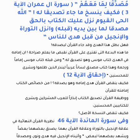
مُصَدِّقًا لِمَا مَعَهُمْ ” ( سورة ال عمران الآية
3 ) فكيف ينسخ ما جاء تصديقا له ! ” الله
الحى القيوم نزل عليك الكتاب بالحق
مصدقا لما بين يديه (قبله) وانزل التوراة
والإنجيل من قبل هدى للناس “
فهل بطل هذا الهدى وقد جاء القرآن ليصدقه!
ما هذه البدعة التى تفترى على القرآن نقبض ما يعلم صراحة ! ان إمامه
في الهدى كتاب موسى وهو تصديق له:” ومن قبله كتاب موسى إماماً
ورحمة وهذا كتاب مصدق لساناً عربياً لينذر الذين ظلموا وبشرى
(إحقاق الآية 12 )
للمحسنين ”
فكيف ينقض القرآن هدى إمامه وهو يصدقه؟ ! من خصائص الكتاب
إمامته للقرآن
ووظيفة القرآن تصديق الكتاب إنذاراً للعرب المشركين وبشرى
للكتابيين المحسنين:
فكيف تنقض النسخة الأصل؟
وفى سورة المائدة الآية 46
نظرية القرآن النهائية في
علاقة الإنجيل بالتوراة وعلاقة القرآن بهما: يصدق بعضهما بعضاً
ويشهد بعضهما لبعض: ” وآتيناه الإنجيل فيه هدى ونور، ومصدقاً