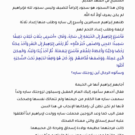
المسيح في العهد القديم.
وكان هذا السجود هو سجود إكراماً للضيف وليس سجود لله فإبراهيم
لم يكن يعرف أولاً أنه الله.
ظنهم إبراهيم مسافرين وأسرع إلى ساره وطلب منها إعداد ثلاثة
ارغفة وطلب إعداد اللحم لهم.
فَأَسْرَعَ إِبْرَاهِيمُ إِلَى الْخَيْمَةِ إِلَى سَارَةَ، وَقَالَ: «أَسْرِعِي بِثَلاَثِ كَيْلاَتٍ دَقِيقًا
سَمِيذًا. اعْجِنِي وَاصْنَعِي خُبْزَ مَلَّةٍ». ثُمَّ رَكَضَ إِبْرَاهِيمُ إِلَى الْبَقَرِ وَأَخَذَ عِجْلًا
رَخْصًا وَجَيِّدًا وَأَعْطَاهُ لِلْغُلاَمِ فَأَسْرَعَ لِيَعْمَلَهُ. ثُمَّ أَخَذَ زُبْدًا وَلَبَنًا، وَالْعِجْلَ
الَّذِي عَمِلَهُ، وَوَضَعَهَا قُدَّامَهُمْ. وَإِذْ كَانَ هُوَ وَاقِفًا لَدَيْهِمْ تَحْتَ الشَّجَرَةِ
أَكَلُوا
وسألوه الرجال أين زوجتك ساره؟
أجابهم إبراهيم أنها في الخيمة
فقال أحدهم سأعود إليك العام المقبل وسيكون لزوجتك ساره ولداً
سمعت ساره هذا الكلام من خيمتها ولم تتمالك نفسها وضحكت
لأنها لم تكن تظن أن بإمكانها الإنجاب في هذا السن.
فعل الرب كما وعد الزوجين فحملت ساره وولدت لإبراهيم ابناً أطلقوا
عليه اسم إسحاق والتي معناه الضحك
كانت فرحتهما عظيمه بولادة إسحاق وفرحة كل محبيهما.