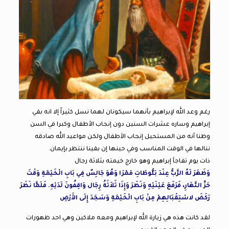
رغم وعد الله لإبراهيم بأنهما سيكونان لهما نسل كثيراً إلا انه بقي
إبراهيم وساره عشرات السنين دون إنجاب الأطفال وكبرا في السن
وظنا أنه من المستحيل إنجاب الأطفال.ولكن مواعيد الله صادقه
ننالها في الوقت المناسب وفي حينها إن بقينا ننتظر بإيمان.
ذات يوم تفاجأ إبراهيم وهو خارج خيمته بثلاثة رجال
وَظَهَرَ لَهُ الرَّبُّ عِنْدَ بَلُّوطَاتِ مَمْرَا وَهُوَ جَالِسٌ فِي بَابِ الْخَيْمَةِ وَقْتَ
حَرِّ النَّهَارِ، فَرَفَعَ عَيْنَيْهِ وَنَظَرَ وَإِذَا ثَلاَثَةُ رِجَال وَاقِفُونَ لَدَيْهِ. فَلَمَّا نَظَرَ
رَكَضَ لاسْتِقْبَالِهِمْ مِنْ بَابِ الْخَيْمَةِ وَسَجَدَ إِلَى الأَرْضِ
لقد كانت هذه هي زيارة الله لإبراهيم ومعه ملاكين وهي احد ظهورات