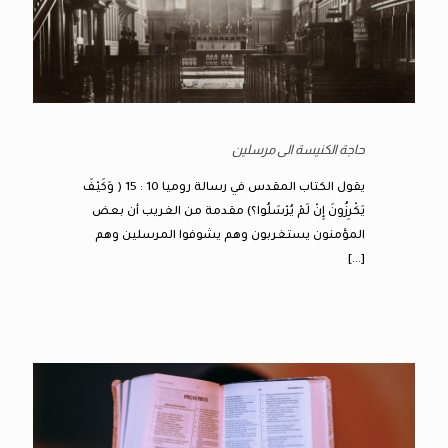
حاجة الكنيسة الى مرسلين
يقول الكتاب المقدس في رسالة روميا 10 : 15 ( وَكَيْفَ
يَكْرِزُونَ إِنْ لَمْ يُرْسَلُوا؟) مقدمة من الغريب أن بعض
المؤمنون يستغربون وهم يشوفوا المرسلين وهم
[…]