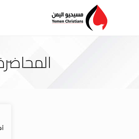
المحاضرة
أه