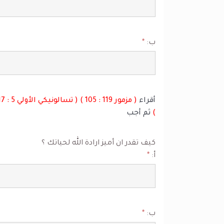
ب:
*
أقراء
)
ثم أجب
كيف تقدر ان أميز ارادة الله لحياتك ؟
أ:
*
ب:
*