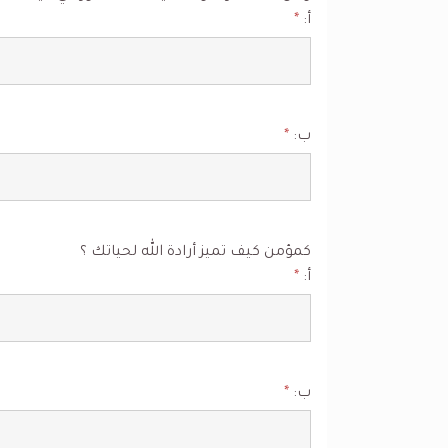
أ:
*
ب:
*
كمؤمن كيف تميز أرادة الله لحياتك ؟
أ:
*
ب:
*