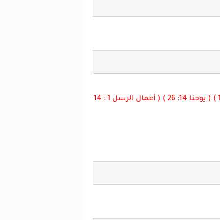
( مزمور 119 : 105 ) ( تسالونيكي الأولي 5 : 17 ) ( يوحنا 14: 26 ) ( أعمال الرسل 1 : 14