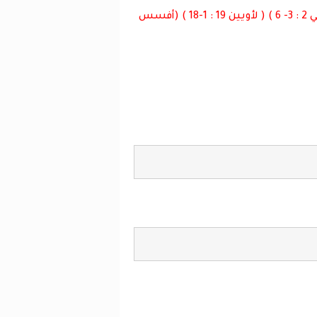
( روميا 8: 29 ) ( غلاطية 2 : 20 )(يوحنا الأولي 2 : 3- 6 ) ( لأويين 19 : 1-18 ) (أفسس