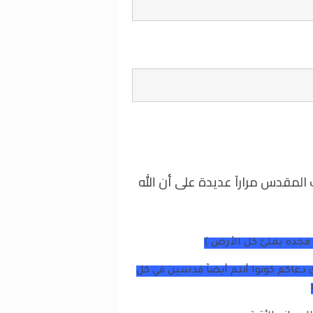
 المقدس مرارآ عديدة على أن الله
جده يملئ كل الأرض )
دعاكم كونوا أنتم أيضآ قدسين في كل