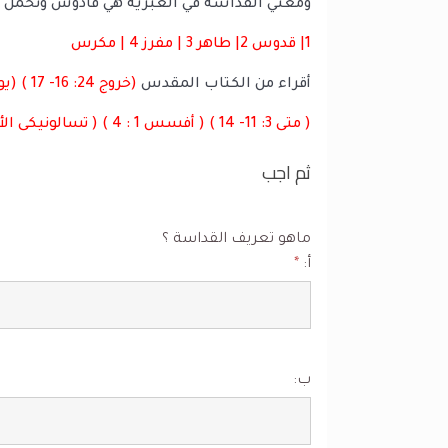
ومعني القداسة في العبرية هي قادوش وتحمل ال
1| قدوس 2| طاهر 3 | مفرز 4 | مكرس
أقراء من الكتاب المقدس
(خروج 24: 16- 17 ) (يوحنا1 : 14 ) (لأويئن 11 : 44- 45 )
( متى 3: 11- 14 ) ( أفسس 1 : 4 ) ( تسالونيكى الأولي 4 : 3 -8)
ثم اجب
ماهو تعريف القداسة ؟
أ:
*
ب: