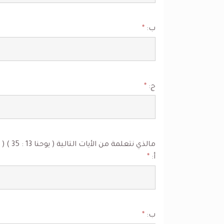
ب:
*
ج:
*
مالذي نتعلمة من الأيات التالية ( يوحنا 13 : 35 ) ( أفسس 5 : 1- 6 ) ؟
أ:
*
ب:
*