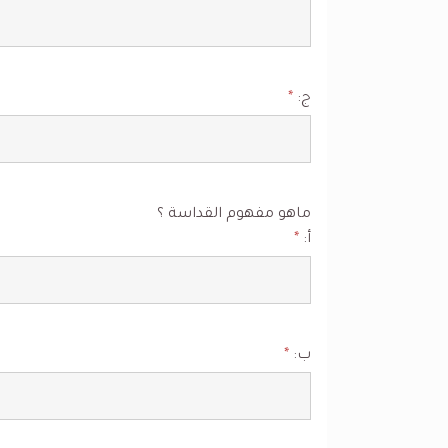
ج:
*
ماهو مفهوم القداسة ؟
أ:
*
ب:
*