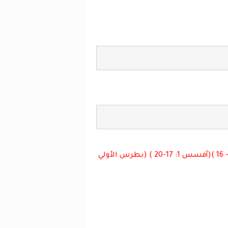
( بطرس الأولي 1 : 15- 16 )(أفسس 1: 17-20 ) (بطرس الأولي