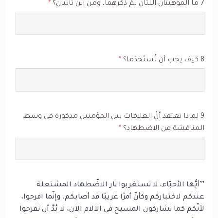
7 ما الموهبتان اللتان تمّ ذكرهما، ومن أين تأتيان؟
*
8 كيف يجب أن تُستَخدَما؟
*
9 لماذا تعتقد أنّ العلاقات بين المؤمنين مذكورة في وسط
المناقشة عن الاضطهاد؟
*
’’أيُّها الأحبّاء، لا تستغربوا نار الاضّطهاد المشتعلة
عندكم لاختباركم وكأنّ أمرًا غريبًا قد أصابكم. وإنّما افرحوا،
لأنّكم كما تشاركون المسيح في الآلام الآن، لا بُدَّ أن تفرحوا