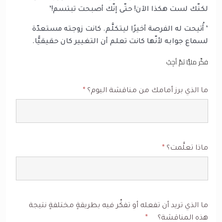
لكنّك لست هكذا الآن! حتّى إنّك أصبحت تبتسم!‘
‘ أُتيحت له الفرصة أخيرًا ليتكلَّم. كانت زوجته مستعدّة
لسماع جوابه لأنّها كانت تعلم أن التغيير كان حقيقيًّا.
فكِّر مليًّا ثمَّ أجِبْ
ما الذي برز أمامك من مناقشة اليوم؟
*
ماذا تعلَّمت؟
*
ما الذي تريد أن تفعله أو تفكِّر فيه بطريقةٍ مختلفةٍ نتيجة
هذه المناقشة؟
*