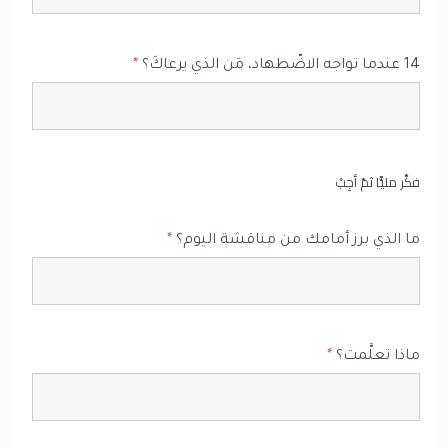
14 عندما تواجه الاضّطهاد، مَن الذي يرعاكَ؟
*
فكِّر مليًّا ثمّ أجِبْ
ما الذي برز أمامك من مناقشة اليوم؟
*
ماذا تعلَّمت؟
*