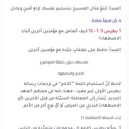
المبدأ: اتبَعْ مثال المسيح بتسليم نفسك لإلهٍ أمينٍ وعادل.
4. كُن قدوةً صالحة
1 بطرس 5: 1 – 12
كيف أتعامل مع مؤمنين آخرين أثناء
الاضطهاد؟
المبدأ: حافظ على علاقاتٍ جيّدة مع مؤمنين آخرين.
ملاحظات حول خلفيَّة الموضوع
الآلام والاضطهاد
لاحظ أنّ استخدام كلمة ’’الآلام‘‘ في ترجمات رسالة
بطرس الأولى غير مفيد – فهنا، كما في معظم العهد
الجديد، يُشار إلى المعاملة السيّئة من قِبَل الآخرين (أي
الاضطهاد) كبديلٍ عن المرض أو أيّ نوعٍ آخر من الألم.
تحت السلطة (المناقشة 1)
1. يوجِّه بطرس كلامه إلى مجموعاتٍ متعدِّدة من الناس