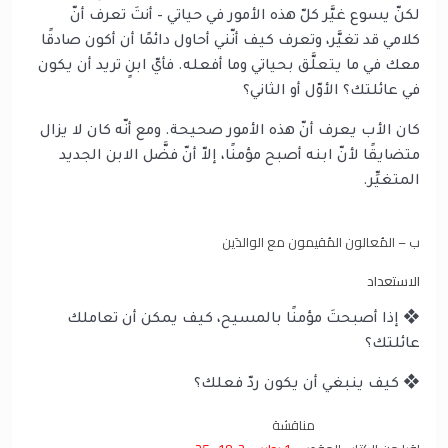
لكنّ يسوع غيَّر كلّ هذه الأمور في حياتي – أنتَ تعرف أنّ
كلامي قد تغيَّر، وتعرف كيف أنّني أحاول دائمًا أن أكون صادقًا
معك في ما يتعلَّق بحياتي وما أفعله. فأيّ ابنٍ تريد أن يكون
في عائلتك؟ الأوّل أو الثاني؟
كان الأب يعرف أنّ هذه الأمور صحيحة. ومع أنّه كان لا يزال
متضايقًا لأنّ ابنه أصبح مؤمنًا، إلاّ أنّ فضَّل الابن الجديد
المتغيِّر.
ب – المُعالون المُقيمون مع الوالدَين
الاستعداد
❖ إذا أصبحتَ مؤمنًا بالمسيح، كيف يمكن أن تعاملك
عائلتك؟
❖ كيف ينبغي أن يكون ردّ فعلك؟
مناقشة