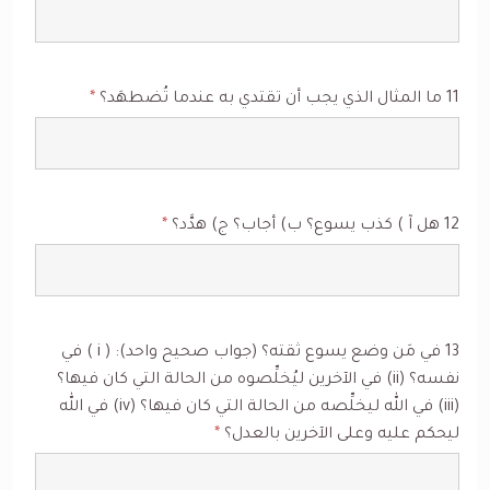
11 ما المثال الذي يجب أن تقتدي به عندما تُضطهَد؟
*
12 هل آ ) كذب يسوع؟ ب) أجاب؟ ج) هدَّد؟
*
13 في مَن وضع يسوع ثقته؟ (جواب صحيح واحد): ( i ) في
نفسه؟ (ii) في الآخرين ليُخلِّصوه من الحالة التي كان فيها؟
(iii) في الله ليخلِّصه من الحالة التي كان فيها؟ (iv) في الله
ليحكم عليه وعلى الآخرين بالعدل؟
*