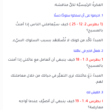
الفكرةُ الرئيسيَّة لكلِّ مناقشة:
1. احرصوا على أن تسلكوا سلوكًا حسنًا
(1 بطرس 2: 12 - 25 )
كيف سيُعاملني الناس إذا آمنتُ
بالمسيح؟
المبدأ: تأكَّد من كونك لا تُضّطَهَد بسبب السلوك السيِّء.
2. نفعلُ الخير في عائلتنا
1 بطرس 3: 1 – 18
كيف ينبغي أن أتعامل مع عائلتي إذا آمنت
بالمسيح؟
المبدأ: دَعْ عائلتك ترى التغيُّر في حياتك من خلال معاملتك
لهم.
3. العَيش لله
ا بطرس 4: 1 – 19
كيف ينبغي أن أتصرَّف عندما أواجه
معارضة؟