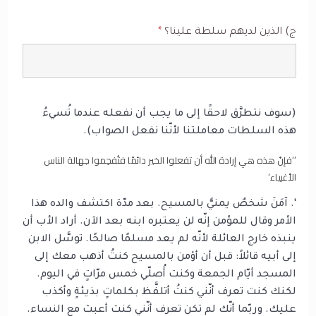
ج) الذين لديهم سلطة علينا؟
*
(سوف نتطرَّق لاحقًا إلى ما يجب أن نفعله عندما تُسيءُ
هذه السلطات معاملتنا لأنّنا نفعل الصواب).
’’فإنّ هذه هي إرادة الله أن تفعلوا الخير دائمًا فتُفحِموا جهالة الناس
الأغبياء‘
‘. آمَنَ شخصٌ يمنيٌّ بالمسيح. بعد مدّة اكتشف والده هذا
الأمر وقال للمؤمن إنّه لن يعتبره ابنه بعد الآن. أراد الأب أن
ينبذه خارج العائلة لأنّه لم يعد مسلمًا صالحًا. توسَّل الابن
إلى أبيه قائلاً: قبل أن أؤمن بالمسيح كنتُ أذهب معك إلى
المسجد أيّام الجمعة وكنت أُصلّي خمس مرّاتٍ في اليوم.
لكنك كنت تعرف أنّني كنتُ أتلفَّظ بكلماتٍ بذيئةٍ وأكذب
عليك. وربّما أنّك لم تكن تعرف أنّني كنت أعبث مع النساء.