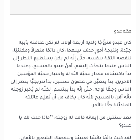
قصَّة عبدو
كان عبدو متزوِّجًا ولديه أربعة أولاد. لم تكن علاقته بأبيه
جيّدة، ونتيجة أمورٍ حدثت بينهما، كان دائمًا منعزلاً ومكتئبًا،
تنقصه الثقة بنفسه، حتّى إنّه لم يكن يستطيع النظر إلى
الناس عندما يتحدّث إليهم. آمنَ عبدو بالمسيح. وعندما
بدأ باكتشاف مقدار محبّة الله له واختبار محبّة المؤمنين
الآخرين، بدأ يتغيَّر. في غضون سنتين، بدأ تدريجيًّا ينظر إلى
الناس وجهًا لوجه. حتّى إنّه بدأ يبتسم. لكنّه لم يُخبر زوجته
بأنّه آمَن بالمسيح لأنّه كان يخاف من أن تُعلِم عائلته
المتديِّنة جدًّا بالأمر.
بعد سنتين من إيمانه قالت له زوجته: ’’ماذا حدث لك يا
عبدو؟
لقد كنت دائمًا بائسًا تعيسًا وينقصك الشعور بالأمان.