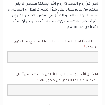
لكم! لأنّ روح المجد، أيّ روح الله، يستقرُّ عليكم. لا يكن
بينكم مَن يتألم عقابًا على شرٍّ ارتكبه، كالقتل أو السرقة، أو
غيرهما من الجرائم، أو التدَخُّل في شؤون الآخرين. لكن إن
تألّم أحدكم لأنّه ’’مسيحيٌّ‘‘، فعليه ألاّ يخجل، بل أن يمجِّد
الله لأجل هذا الاسم‘‘.
13 إذا اضطُّهدنا كلاميًّا بسبب اتّباعنا للمسيح، ماذا تكون
النتيجة؟
*
14 نأمَل ألاّ تكون سارقًا أو قاتلاً، لكن كيف ’’تحصل‘‘ على
الاضطهاد عندما لا تكون في حاجةٍ إليه؟
*