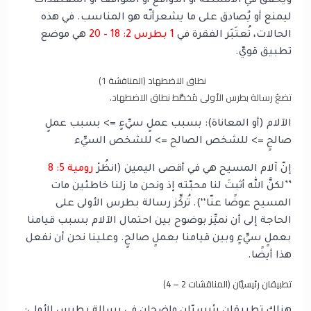
ويُحقِّق في الأنشطة أو الدوافع أو المواقف أو المعتقدات
ليمنع أو يُصادق على ما يشعرأنّه هو المناسب. في هذه
الحالات، تُعتَبَر الفقرة في
1 بطرس 2: 18 – 20
هي موضع
تطبيق قويّ.
نطاق الاضطهاد (المناقشة 1)
تضعُ رسالة بطرس الأولى مُخطَّط نطاق الاضطهاد.
الآلام (أو المعاناة): بسبب عملٍ سيِّءٍ => بسبب عملٍ
صالحٍ => للشخص الصالح => للشخص السيِّء
إنّ آلام المسيح هي في أقصى اليمين (انظُرْ
رومية 5: 8
’’لكنَّ الله أثبتَ لنا محبّته إذ ونحن ما زلنا خاطئين مات
المسيح عوضًا عنّا‘‘). تُركِّز رسالة بطرس الأولى على
الحاجة إلى أن نميِّز بوضوح بين احتمال الآلام بسبب قيامنا
بعملٍ سيِّءٍ وبين قيامنا بعملٍ صالحٍ. وعلينا نحن أن نفعل
هذا أيضًا.
تطبيقان رئيسيَّان (المناقشات 2 – 4)