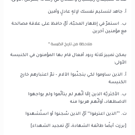
هناك تطبيقان رئيسيّان واضحان في رسالة بطرس الأولى:
أ‌. جاهد لتسليم نفسك لإلهٍ عادلٍ وأمين
ب‌. استمرّ في إظهار المحبّة، أيّ حافظ على علاقة مصالحة
مع مؤمنين آخرين
ملاحظة من تاريخ الكنيسة *
يمكن تمييز ثلاثة ردود أفعال قام بها المؤمنون في الكنيسة
الأولى:
أ‌. الذين ساوموا لكي يتجنّبوا الآلام – تمّ اعتبارهم خارج
الكنيسة
ب‌. الأكثريّة الذين إمّا أنّهم لم يتألّموا ولم يواجهوا
الاضطهاد، أوأنّهم هربوا منه
ت‌. ’’الذين اعترفوا‘‘ أيّ الذين سُجنوا أو استُشهدوا
[برزت أيضًا طائفة الشهادة، أيّ تمجيد الشهداء]