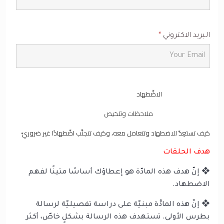
البريد الاكتروني
*
الاضِّطهاد
ملاحظات وتلخيص
كيف تستعِدّ للاضطهاد وتتعامل معه، وكيف تتجنَّب اضّطهادًا غير ضروريّ
هدف الحلقات
❖ إنّ هدف هذه المادّة هو إعطاؤك أساسًا متينًا لفهم
الاضطهاد.
❖ إنّ هذه المادَّة مبنيّة على دراسة تفصيليّة لرسالة
بطرس الأولى. تستهدف هذه الرسالة بشكلٍ خاصّ، أكثر