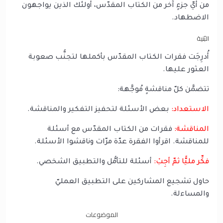
من أيّ جزءٍ آخر من الكتاب المقدّس، أولئك الذين يواجهون
الاضطهاد.
البُنية
أُدرِجَت فقرات الكتاب المقدّس بأكملها لتجنُّب صعوبة
العثور عليها.
تتضمَّن كلّ مناقشةٍ مُوجَّهة:
الاستعداد:
بعض الأسئلة لتحفيز التفكير والمناقشة.
المناقشة:
فقرات من الكتاب المقدّس مع أسئلة
للمناقشة. اقرأوا الفقرة عدّة مرّات وناقشوا الأسئلة.
فكِّر مليًّا ثمّ أجِبْ:
أسئلة للتأمُّل والتطبيق الشخصي.
حاول تشجيع المشاركين على التطبيق العمليّ
والمساءلة.
الموضوعات