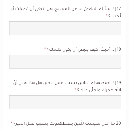
17 إذا سألك شخصٌ ما عن المسيح، هل ينبغي أن تصمُت أو
تُجيب؟
*
18 إذا أجبتَ، كيف ينبغي أن يكون كلامك؟
*
19 إذا اضطهدك الناس بسبب عمل الخير، هل هذا يعني أنّ
الله هجرك وتخلّى عنك؟
*
20 ما الذي سيحدث للّذين يضطهدونك بسبب عمل الخير؟
*