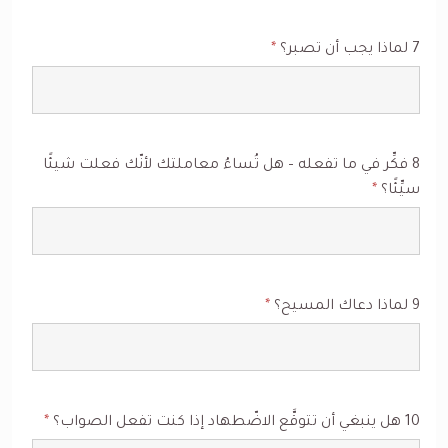
7 لماذا يجب أن تصبر؟
*
8 فكِّر في ما تفعله – هل تُساءُ معاملتك لأنّك فعلت شيئًا
سيِّئًا؟
*
9 لماذا دعاك المسيح؟
*
10 هل ينبغي أن تتوقَّع الاضّطهاد إذا كنت تفعل الصواب؟
*