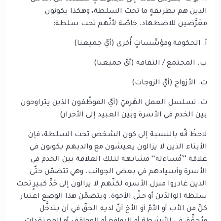
الذين هم بطريقةٍ ما تحت السلطة، وهكذا يكونون
معَرَّضين للاضطهاد. خاصّة لأنّهم تحت سلطة:
أ‌. الحكومة ومؤسَّساتٍ أُخرى (أيّ جميعنا)
ب‌. المجتمع / الثقافة (أيّ جميعنا)
ت‌. الأزواج (أيّ الزوجات)
ث‌. تسلسل العمل الهَرميّ (أيّ الموظّفون الذين يتراوحون
بين الخدم في الأسرة وبين العبيد إلى الأحرار)
لاحظْ أنّه بالنسبة إلى كون الشخص تحت السلطة، فإن
الأبناء الذين لا يزالون يعيشون مع والديهم يكونون في
علاقة ’’مُساءلة‘‘ مشابهة لتلك العلاقة بين الخدم في
الأسرة وأسيادهم في بعض الجوانب. وهي تتضمّن حتّى
الذين غادروا منزل الأسرة لكنّهم لا يزالون إلى حَدٍّ كبيرٍ تحت
سلطة الوالدَين أو حتّى الأخوة. ويتضمّن هذا الوضع اعتبار
كلِّ من الأب أو الأمّ أو الأخ أنّ لديه الحقّ في أن يتدخَّل