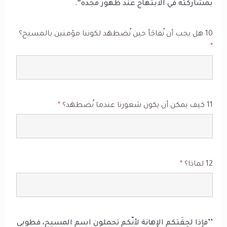
بمشاركته في الابتهاج عند ظهور مجده‘‘.
10 هل يجب أن نُفاجَأ حين نُضطهَد لكوننا مؤمنين بالمسيح؟
*
11 كيف يمكن أن يكون شعورنا عندما نُضطهَد؟
*
12 لماذا؟
*
’’فإذا لحِقَتكم الإهانة لأنّكم تحملون اسم المسيح، فطوبى