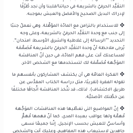
التقَيُّد الحرفيّ بالشريعة في حياتنا/قلبنا وأن نجد طُرُقًا
لإدراك البديل الصحيح والأفضل والعيش بموجبه.
❖ للاستخدام بالتزامن مع المادّة المؤهِّلة. وهي تعملُ جنبًا
إلى جنب مع وحدة التقَيُّد الحرفيّ بالشريعة، وعلى وجه
التحديد ’’الرسالة إلى غلاطية والشرق الأوسط: امتحان‘‘.
يُرجى ملاحظة أنّ وحدة التقَيُّد الحرفيّ بالشريعة مُصَمَّمَة
لمساعدتك أنت على فهم المادّة، في حين أنّ المناقشة
الموَجَّهة مُصَمَّمَة لك لتستخدمها مع الشخص الآخر.
❖ الفكرة العامّة هي أن يكتشف المشاركون بأنفسهم ما
تقوله الفقرة (تقريبًا، مثل دراسة الكتاب المقدَّس عن
طريق الاكتشاف). لذلك، قد تتَّخذ المناقشة اتِّجاهًا مختلفًا
عن خطَّتك الأصليَّة.
❖ إنّ المواضيع التي تغطّيها هذه المناقشات الموَجَّهة
مُهمَّة ولها عواقب بعيدة المدى. كما أنّ فهمها مُهمٌّ
وأساسيُّ للعيش بحسب الإنجيل. إنّنا جميعًا نسعى
جاهدين لاستيعاب هذه المفاهيم، وعليك أنت والشخص