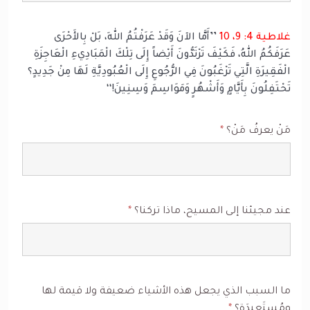
غلاطية 4: 9، 10
’’أَمَّا الآنَ وَقَدْ عَرَفْتُمُ اللهَ، بَلْ بِالأَحْرَى
عَرَفَكُمُ اللهُ، فَكَيْفَ تَرْتَدُّونَ أَيْضاً إِلَى تِلْكَ الْمَبَادِيءِ الْعَاجِزَةِ
الْفَقِيرَةِ الَّتِي تَرْغَبُونَ فِي الرُّجُوعِ إِلَى الْعُبُودِيَّةِ لَهَا مِنْ جَدِيدٍ؟
تَحْتَفِلُونَ بِأَيَّامٍ وَأَشْهُرٍ وَمَوَاسِمَ وَسِنِينَ!‘‘
مَنْ يعرفُ مَنْ؟
*
عند مجيئنا إلى المسيح، ماذا تركنا؟
*
ما السبب الذي يجعل هذه الأشياء ضعيفة ولا قيمة لها
ومُستَعبِدَة؟
*