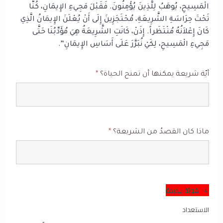
الْمَسِيحِ، يُوهَبُ لِلَّذِينَ يُؤْمِنُونَ. فَقَبْلَ مَجِيءِ الإِيمَانِ، كُنَّا
تَحْتَ حِرَاسَةِ الشَّرِيعَةِ، مُحْتَجَزِينَ إِلَى أَنْ يُعْلَنَ الإِيمَانُ الَّذِي
كَانَ إِعْلاَنُهُ مُنْتَظَراً. إِذَنْ، كَانَتِ الشَّرِيعَةُ هِيَ مُؤَدِّبُنَا حَتَّى
مَجِيءِ الْمَسِيحِ، لِكَيْ نُبَرَّرَ عَلَى أَسَاسِ الإِيمَانِ‘‘.
أيّة شريعة يمكنها أن تمنح الحياة؟
*
ماذا كان القصدُ من الشريعة؟
*
4- هُويَّة جديدة
الاستعداد