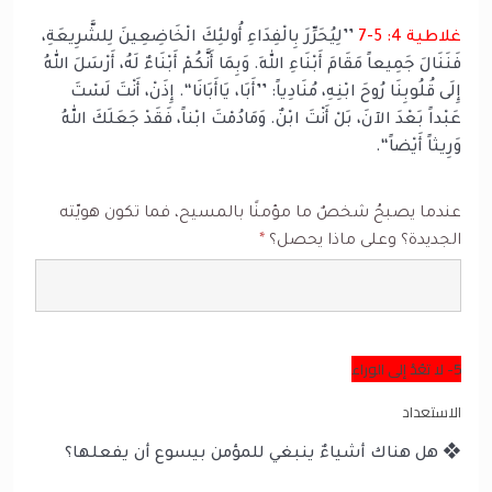
غلاطية 4: 5-7
’’لِيُحَرِّرَ بِالْفِدَاءِ أُولئِكَ الْخَاضِعِينَ لِلشَّرِيعَةِ،
فَنَنَالَ جَمِيعاً مَقَامَ أَبْنَاءِ اللهِ. وَبِمَا أَنَّكُمْ أَبْنَاءٌ لَهُ، أَرْسَلَ اللهُ
إِلَى قُلُوبِنَا رُوحَ ابْنِهِ، مُنَادِياً: ’’أَبَا، يَاأَبَانَا‘‘. إِذَنْ، أَنْتَ لَسْتَ
عَبْداً بَعْدَ الآنَ، بَلْ أَنْتَ ابْنٌ. وَمَادُمْتَ ابْناً، فَقَدْ جَعَلَكَ اللهُ
وَرِيثاً أَيْضاً‘‘.
عندما يصبحُ شخصٌ ما مؤمنًا بالمسيح، فما تكون هويّته
الجديدة؟ وعلى ماذا يحصل؟
*
5- لا تعُدْ إلى الوراء
الاستعداد
❖ هل هناك أشياءٌ ينبغي للمؤمن بيسوع أن يفعلها؟