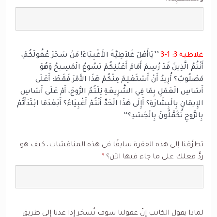
غلاطية 3: 1-3
’’يَاأَهْلَ غَلاَطِيَّةَ الأَغْبِيَاءَ! مَنْ سَحَرَ عُقُولَكُمْ،
أَنْتُمُ الَّذِينَ قَدْ رُسِمَ أَمَامَ أَعْيُنِكُمْ يَسُوعُ الْمَسِيحُ وَهُوَ
مَصْلُوبٌ؟ أُرِيدُ أَنْ أَسْتَعْلِمَ مِنْكُمْ هَذَا الأَمْرَ فَقَطْ: أَعَلَى
أَسَاسِ الْعَمَلِ بِمَا فِي الشَّرِيعَةِ نِلْتُمُ الرُّوحَ، أَمْ عَلَى أَسَاسِ
الإِيمَانِ بِالْبِشَارَةِ؟ أَإِلَى هَذَا الْحَدِّ أَنْتُمْ أَغْبِيَاءُ؟ أَبَعْدَمَا ابْتَدَأْتُمْ
بِالرُّوحِ تُكَمَّلُونَ بِالْجَسَدِ؟‘‘
تطرَّقنا إلى هذه الفقرة سابقًا في هذه المناقشات، كيف هو
ردًّ فعلك على ما جاء فيها الآن؟
*
لماذا يقول الكاتب إنّ عقولنا سوف تُسحَر إذا عدنا إلى طريق