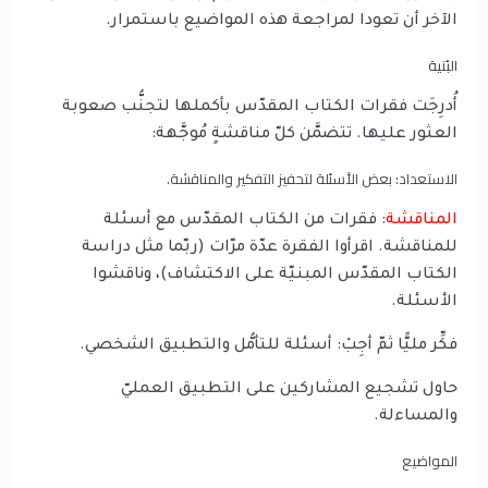
الآخر أن تعودا لمراجعة هذه المواضيع باستمرار.
البُنية
أُدرِجَت فقرات الكتاب المقدّس بأكملها لتجنُّب صعوبة
العثور عليها. تتضمَّن كلّ مناقشةٍ مُوجَّهة:
الاستعداد: بعض الأسئلة لتحفيز التفكير والمناقشة.
المناقشة
: فقرات من الكتاب المقدّس مع أسئلة
للمناقشة. اقرأوا الفقرة عدّة مرّات (ربّما مثل دراسة
الكتاب المقدّس المبنيّة على الاكتشاف)، وناقشوا
الأسئلة.
فكِّر مليًّا ثمّ أجِبْ: أسئلة للتأمُّل والتطبيق الشخصي.
حاول تشجيع المشاركين على التطبيق العمليّ
والمساءلة.
المواضيع