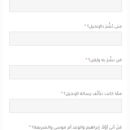
متى بُشِّرَ بالإنجيل؟
*
مَن بشَّرَ به ولِمَن؟
*
ممّا كانت تتألّف رسالة الإنجيل؟
*
مَنْ أتى أوّلاً: إبراهيم والوعد أم موسى والشريعة؟
*