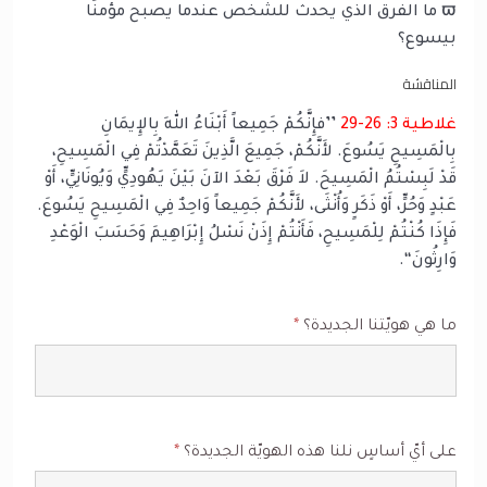
ϖ ما الفرق الذي يحدث للشخص عندما يصبح مؤمنًا
بيسوع؟
المناقشة
غلاطية 3: 26-29
’’فإِنَّكُمْ جَمِيعاً أَبْنَاءُ اللهِ بِالإِيمَانِ
بِالْمَسِيحِ يَسُوعَ. لأَنَّكُمْ، جَمِيعَ الَّذِينَ تَعَمَّدْتُمْ فِي الْمَسِيحِ،
قَدْ لَبِسْتُمُ الْمَسِيحَ. لاَ فَرْقَ بَعْدَ الآنَ بَيْنَ يَهُودِيٍّ وَيُونَانِيٍّ، أَوْ
عَبْدٍ وَحُرٍّ، أَوْ ذَكَرٍ وَأُنْثَى، لأَنَّكُمْ جَمِيعاً وَاحِدٌ فِي الْمَسِيحِ يَسُوعَ.
فَإِذَا كُنْتُمْ لِلْمَسِيحِ، فَأَنْتُمْ إِذَنْ نَسْلُ إِبْرَاهِيمَ وَحَسَبَ الْوَعْدِ
وَارِثُونَ‘‘.
ما هي هويّتنا الجديدة؟
*
على أيّ أساسٍ نلنا هذه الهويّة الجديدة؟
*