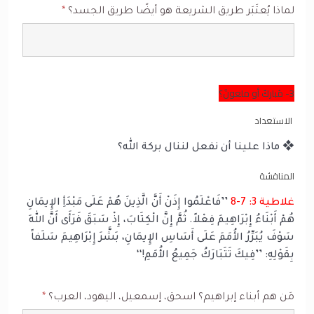
لماذا يُعتَبَر طريق الشريعة هو أيضًا طريق الجسد؟
*
3- مُباركٌ أو ملعونٌ؟
الاستعداد
❖ ماذا علينا أن نفعل لننال بركة الله؟
المناقشة
غلاطية 3: 7-8
’’فَاعْلَمُوا إِذَنْ أَنَّ الَّذِينَ هُمْ عَلَى مَبْدَأِ الإِيمَانِ
هُمْ أَبْنَاءُ إِبْرَاهِيمَ فِعْلاً. ثُمَّ إِنَّ الْكِتَابَ، إِذْ سَبَقَ فَرَأَى أَنَّ اللهَ
سَوْفَ يُبَرِّرُ الأُمَمَ عَلَى أَسَاسِ الإِيمَانِ، بَشَّرَ إِبْرَاهِيمَ سَلَفاً
بِقَوْلِهِ: ’’فِيكَ تَتَبَارَكُ جَمِيعُ الأُمَمِ!‘‘
مَن هم أبناء إبراهيم؟ اسحق، إسمعيل، اليهود، العرب؟
*