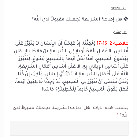
الاستعداد
❖ هل إطاعة الشريعة تجعلك مقبولاً لدى الله؟
المناقشة
غلاطية 2: 16-17
وَلَكِنَّنَا، إِذْ عَلِمْنَا أَنَّ الإِنْسَانَ لاَ يَتَبَرَّرُ عَلَى
أَسَاسِ الأَعْمَالِ الْمَطْلُوبَةِ فِي الشَّرِيعَةِ بَلْ فَقَطْ بِالإِيمَانِ
بِيَسُوعَ الْمَسِيحِ، آمَنَّا نَحْنُ أَيْضاً بِالْمَسِيحِ يَسُوعَ، لِنَتَبَرَّرَ
عَلَى أَسَاسِ الإِيمَانِ بِهِ، لاَ عَلَى أَسَاسِ أَعْمَالِ الشَّرِيعَةِ،
لأَنَّهُ عَلَى أَعْمَالِ الشَّرِيعَةِ لاَ يُبَرَّرُ أَيُّ إِنْسَانٍ. وَلَكِنْ، إِنْ كُنَّا
وَنَحْنُ نَسْعَى أَنْ نَتَبَرَّرَ فِي الْمَسِيحِ، قَدْ وُجِدْنَا خَاطِئِينَ أَيْضاً،
فَهَلْ يَكُونُ الْمَسِيحُ خَادِماً لِلْخَطِيئَةِ؟ حَاشَا!
بحسب هذه الآيات، هل إطاعة الشريعة تجعلك مقبولاً لدى
الله؟
*