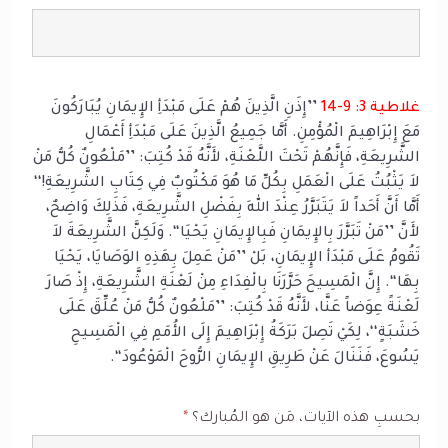
غلاطية 3: 9-14
’’إِذَنِ الَّذِينَ هُمْ عَلَى مَبْدَأِ الإِيمَانِ يُبَارَكُونَ
مَعَ إِبْرَاهِيمَ الْمُؤْمِنِ. أَمَّا جَمِيعُ الَّذِينَ عَلَى مَبْدَأِ أَعْمَالِ
الشَّرِيعَةِ، فَإِنَّهُمْ تَحْتَ اللَّعْنَةِ، لأَنَّهُ قَدْ كُتِبَ: ’’مَلْعُونٌ كُلُّ مَنْ
لاَ يَثْبُتُ عَلَى الْعَمَلِ بِكُلِّ مَا هُوَ مَكْتُوبٌ فِي كِتَابِ الشَّرِيعَةِ!‘‘
أَمَّا أَنَّ أَحَداً لاَ يَتَبَرَّرُ عِنْدَ اللهِ بِفَضْلِ الشَّرِيعَةِ، فَذَلِكَ وَاضِحٌ،
لأَنَّ ’’مَنْ تَبَرَّرَ بِالإِيمَانِ فَبِالإِيمَانِ يَحْيَا‘‘. وَلَكِنَّ الشَّرِيعَةَ لاَ
تَقُومُ عَلَى مَبْدَأ الإِيمَانِ، بَلْ ’’مَنْ عَمِلَ بِهَذِهِ الوَصَايَا، يَحْيَا
بِهَا‘‘. إِنَّ الْمَسِيحَ حَرَّرَنَا بِالْفِدَاءِ مِنْ لَعْنَةِ الشَّرِيعَةِ، إِذْ صَارَ
لَعْنَةً عِوَضاً عَنَّا، لأَنَّهُ قَدْ كُتِبَ: ’’مَلْعُونٌ كُلُّ مَنْ عُلِّقَ عَلَى
خَشَبَةٍ‘‘، لِكَيْ تَصِلَ بَرَكَةُ إِبْرَاهِيمَ إِلَى الأُمَمِ فِي الْمَسِيحِ
يَسُوعَ، فَنَنَالَ عَنْ طَرِيقِ الإِيمَانِ الرُّوحَ الْمَوْعُودَ‘‘.
بحسبِ هذه الآيات، مَن هو المُبارك؟
*