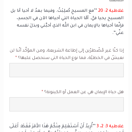
غلاطية 2: 20
’’مع المسيحِ صُلِبْتُ. وفيما بعدُ لا أحيا أنا بل
المسيح يحيا فيَّ. أمّا الحياة التي أحياها الآن في الجسدِ،
فإنّما أحياها بالإيمان في ابن الله الذي أحبَّني وبذلَ نفسه
عنّي‘‘.
إذا كنّا غير مُضّطرّين إلى إطاعة الشريعة، ومن المؤكَّد أنّنا لن
نعيشُ في الخطيّة، فما نوع الحياة التي سنحصل عليها؟
*
هل حياة الإيمان هي عن العمل أو الكينونة؟
*
غلاطية 3: 2، 3
’’أُرِيدُ أَنْ أَسْتَعْلِمَ مِنْكُمْ هَذَا الأَمْرَ فَقَطْ: أَعَلَى