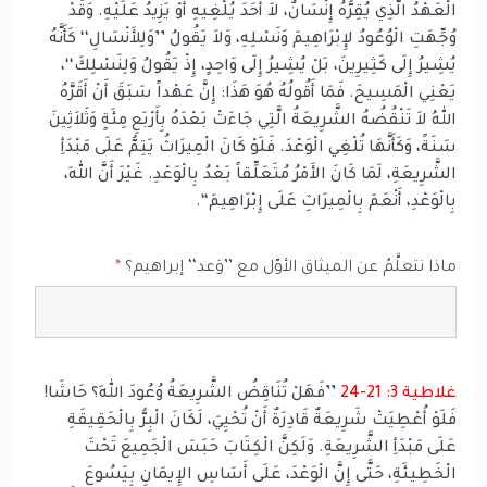
الْعَهْدُ الَّذِي يُقِرُّهُ إِنْسَانٌ، لاَ أَحَدَ يُلْغِيهِ أَوْ يَزِيدُ عَلَيْهِ. وَقَدْ
وُجِّهَتِ الْوُعُودُ لإِبْرَاهِيمَ وَنَسْلِهِ، وَلاَ يَقُولُ ’’وَلِلأَنْسَالِ‘‘ كَأَنَّهُ
يُشِيرُ إِلَى كَثِيرِينَ، بَلْ يُشِيرُ إِلَى وَاحِدٍ، إِذْ يَقُولُ وَلِنَسْلِكَ‘‘،
يَعْنِي الْمَسِيحَ. فَمَا أَقُولُهُ هُوَ هَذَا: إِنَّ عَهْداً سَبَقَ أَنْ أَقَرَّهُ
اللهُ لاَ تَنْقُضُهُ الشَّرِيعَةُ الَّتِي جَاءَتْ بَعْدَهُ بِأَرْبَعِ مِئَةٍ وَثَلاَثِينَ
سَنَةً، وَكَأَنَّهَا تُلْغِي الْوَعْدَ. فَلَوْ كَانَ الْمِيرَاثُ يَتِمُّ عَلَى مَبْدَأِ
الشَّرِيعَةِ، لَمَا كَانَ الأَمْرُ مُتَعَلِّقاً بَعْدُ بِالْوَعْدِ. غَيْرَ أَنَّ اللهَ،
بِالْوَعْدِ، أَنْعَمَ بِالْمِيرَاثِ عَلَى إِبْرَاهِيمَ‘‘.
ماذا نتعلَّمُ عن الميثاق الأوّل مع ’’وَعد‘‘ إبراهيم؟
*
غلاطية 3: 21-24
’’فَهَلْ تُنَاقِضُ الشَّرِيعَةُ وُعُودَ اللهِ؟ حَاشَا!
فَلَوْ أُعْطِيَتْ شَرِيعَةٌ قَادِرَةٌ أَنْ تُحْيِيَ، لَكَانَ الْبِرُّ بِالْحَقِيقَةِ
عَلَى مَبْدَأِ الشَّرِيعَةِ. وَلَكِنَّ الْكِتَابَ حَبَسَ الْجَمِيعَ تَحْتَ
الْخَطِيئَةِ، حَتَّى إِنَّ الْوَعْدَ، عَلَى أَسَاسِ الإِيمَانِ بِيَسُوعَ