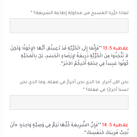
لماذا حرَّرنا المسيح من محاولة إطاعة الشريعة؟
*
غلاطية 5: 13
’’فَإِنَّمَا إِلَى الْحُرِّيَّةِ قَدْ دُعِيتُمْ، أَيُّهَا الإِخْوَةُ؛ وَلَكِنْ
لاَ تَتَّخِذُوا مِنَ الْحُرِّيَّةِ ذَرِيعَةً لإِرْضَاءِ الْجَسَدِ، بَلْ بِالْمَحَبَّةِ
كُونُوا عَبِيداً فِي خِدْمَةِ أَحَدِكُمُ الآخَرَ‘‘.
نحن الآن أحرار. ما الذي نحن أحرارٌ في فعله، وما الذي نحن
لسنا أحرارًا في فعله؟
*
غلاطية 5: 14
’’فَإِنَّ الشَّرِيعَةَ كُلَّهَا تَتِمُّ فِي وَصِيَّةٍ وَاحِدَةٍ: «أَنْ
تُحِبَّ قَرِيبَكَ كَنَفْسِكَ‘‘.