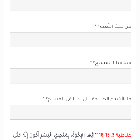
مَنْ تحتَ اللّعنة؟
*
ممّا فدانا المسيح؟
*
ما الأشياء الصالحة التي لدينا في المسيح؟
*
غلاطية 3: 15-18
’’أيُّهَا الإِخْوَةُ، بِمَنْطِقِ الْبَشَرِ أَقُولُ إِنَّهُ حَتَّى