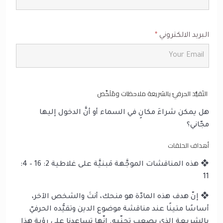
البريد الالكتروني
*
التَقيُّد الحرفيّ بالشريعة ملاحظات ومُلَخَّص
هل يمكن شراءَ مكانٍ في السماء أو أنَّ الدخول إليها
مجّاني؟
أهداف الحلقات
❖ هذه المناقشات الموجَّهة مَبنيَّة على غلاطية 2: 16 – 4:
11
❖ إنّ هدف هذه المادّة هو منحك، أنتَ والشخص الآخر،
أساسًا متينًا عند مناقشة موضوع الدين وتقيُّده الحرفيّ
بالشريعة الذي يصعب تجنّبه. إنّها تساعدنا على رؤية هذا