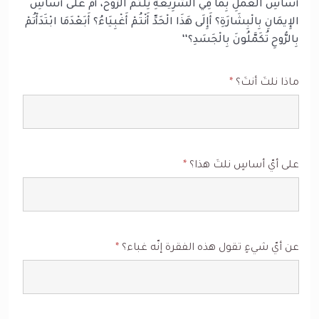
أَسَاسِ الْعَمَلِ بِمَا فِي الشَّرِيعَةِ نِلْتُمُ الرُّوحَ، أَمْ عَلَى أَسَاسِ
الإِيمَانِ بِالْبِشَارَةِ؟ أَإِلَى هَذَا الْحَدِّ أَنْتُمْ أَغْبِيَاءُ؟ أَبَعْدَمَا ابْتَدَأْتُمْ
بِالرُّوحِ تُكَمَّلُونَ بِالْجَسَدِ؟‘‘
ماذا نلتَ أنتَ؟
*
على أيّ أساسٍ نلتَ هذا؟
*
عن أيّ شيءٍ تقول هذه الفقرة إنّه غباء؟
*