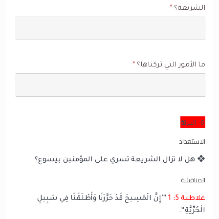
الشريعة؟
*
ما الأمور التي تركناها؟
*
6- الحريَّة
الاستعداد
❖ هل لا تزال الشريعة تسري على المؤمنين بيسوع؟
المناقشة
غلاطية 5: 1
’’إِنَّ الْمَسِيحَ قَدْ حَرَّرَنَا وَأَطْلَقَنَا فِي سَبِيلِ
الْحُرِّيَّةِ‘‘.