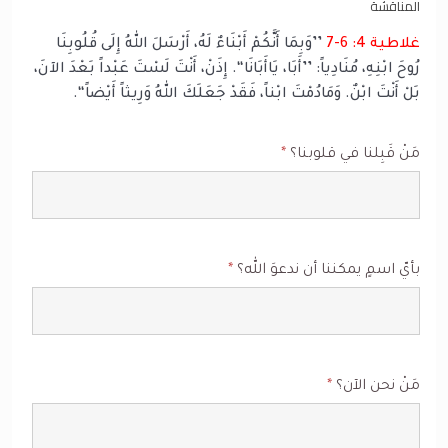
المناقشة
غلاطية 4: 6-7
’’وَبِمَا أَنَّكُمْ أَبْنَاءٌ لَهُ، أَرْسَلَ اللهُ إِلَى قُلُوبِنَا
رُوحَ ابْنِهِ، مُنَادِياً: ’’أَبَا، يَاأَبَانَا‘‘. إِذَنْ، أَنْتَ لَسْتَ عَبْداً بَعْدَ الآنَ،
بَلْ أَنْتَ ابْنٌ. وَمَادُمْتَ ابْناً، فَقَدْ جَعَلَكَ اللهُ وَرِيثاً أَيْضاً‘‘.
مَنْ قَبِلنا في قلوبنا؟
*
بأيّ اسمٍ يمكننا أن ندعوَ الله؟
*
مَنْ نحن الآن؟
*