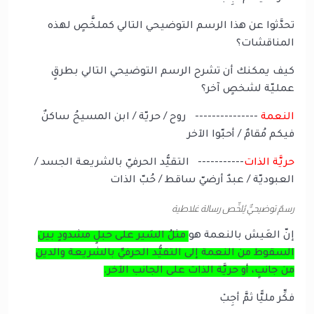
تحدَّثوا عن هذا الرسم التوضيحي التالي كملخَّصٍ لهذه
المناقشات؟
كيف يمكنك أن تشرح الرسم التوضيحي التالي بطرقٍ
عمليّة لشخصٍ آخر؟
النعمة
--------------- روح / حريّة / ابن المسيحُ ساكنٌ
فيكم مُقامٌ / أحبّوا الآخر
حريَّة الذات
----------- التقيُّد الحرفيّ بالشريعة الجسد /
العبوديّة / عبدٌ أرضيّ ساقط / حُبّ الذات
رسمٌ توضيحيٌّ يُلخِّص رسالة غلاطية
إنّ العَيش بالنعمة هو
مثلُ السَير على حبلٍ مشدودٍ بين
السقوط من النعمة إلى التقيُّد الحرفيِّ بالشريعة والدين
من جانبٍ، أو حريَّة الذات على الجانب الآخر.
فكِّر مليًّا ثمَّ أجِبْ