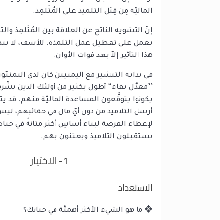
الماليّة مِن قِبَل التلميذ على المُتَلمِذ.
إنّ التشويه الناتج عن العلاقة بين المُتَلمِذ وال
يعمل على تعطيل عمل التلمذة. للأسف، لا يبدو أن
هذا التأثير إلاّ بعد فوات الأوان.
في بداية التبشير مع اليمنيين كان لدى اليمنيّو
’’معدَّل بقاء‘‘ أطول بكثير من أولئك الذين بشّره
يكونوا يتوقَّعون المساعدة الماليّة منهم. قد ي
أرسل التلاميذ من دون أيّ مال في حقائبهم، ليس
لإعطاء الفرصة لبناء أساسٍ أكثر متانةً في حياة
يستقبلون التلاميذ ويعتنون بهم.
1- الاختيار
الاستعداد
❖ ما هو الشيء الأكثر أهميَّة في حياتك؟