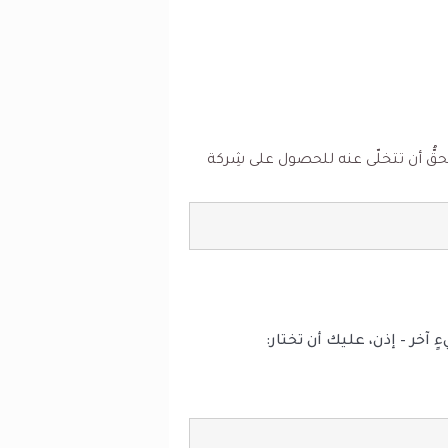
حقُّ أن تتخلّى عنه للحصول على شِركة
ٍ آخر – إذن، عليك أن تختار: