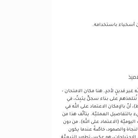
كون أسخياء باستخدامه.
ذ
 تعطي أكثر من الله (لوقا 6: 38). والله غير مَدينٍ لأحدٍ. هنا مكان الامتحان –
تلمذهم على بناء سجلٍّ يثبِتُ، في
 أنّ بالإمكان الاعتماد على الله في
يء بالتفاصيل العمليّة. يتألّف هذا من
اليوميّة (الاعتماد على الله). من دون
لنجاة والصمود، خاصّةً عندما يكون
ُّ الاحتياجات، هو عكس تطوير التبعيَّة