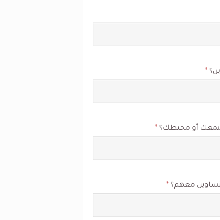
ين؟
*
 مجتمعك أو محيطك؟
*
ا متساوين معهم؟
*