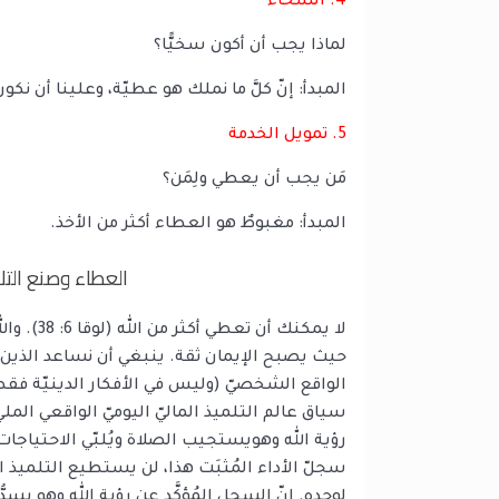
4. السخاء
لماذا يجب أن أكون سخيًّا؟
المبدأ: إنّ كلَّ ما نملك هو عطيّة، وعلينا أن ن
5. تمويل الخدمة
مَن يجب أن يعطي ولِمَن؟
المبدأ: مغبوطٌ هو العطاء أكثر من الأخذ.
العطاء وصنع التلامي
لا يمكنك أن
حيث يصبح الإيمان ثقة. ينبغي أن نساعد الذين نُ
الواقع الشخصيّ (وليس في الأفكار الدينيّة فقط)،
سياق عالم التلميذ الماليّ اليوميّ الواقعي المل
رؤية الله وهويستجيب الصلاة ويُلبّي الاحتياجات 
سجلّ الأداء المُثبَت هذا، لن يستطيع التلميذ ا
لوحده. إنّ السجل المُؤكَّد عن رؤية الله وهو يسد