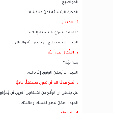
المواضيع
الفكرة الرئيسيَّة لكلِّ مناقشة:
1. الاختيار
ما قيمة يسوع بالنسبة إليك؟
المبدأ: لا تستطيع أن تخدم الله والمال.
2. الاتِّكال على الله
بِمَن تثِق؟
المبدأ: لا يُمكن الوثوق إلاّ بالله.
3. ضَعْ هدفًا لك أن تكون مستقلًّا ماديًّا
هل ينبغي أن أتوقَّع من أشخاصٍ آخرين أن يُموِّلو
المبدأ: اعمَلْ لدعمِ نفسك وعائلتك.